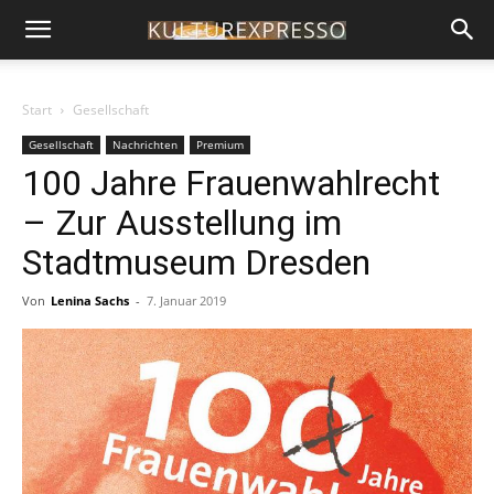
Start
Gesellschaft
Gesellschaft
Nachrichten
Premium
100 Jahre Frauenwahlrecht
– Zur Ausstellung im
Stadtmuseum Dresden
Von
Lenina Sachs
-
7. Januar 2019