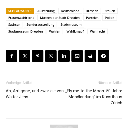
SCHLAGWORTE
Ausstellung
Deutschland
Dresden
Frauen
Frauenwahlrecht
Museen der Stadt Dresden
Parteien
Politik
Sachsen
Sonderausstellung
Stadtmuseum
Stadtmuseum Dresden
Wahlen
Wahlkmapf
Wahlrecht
Vorheriger Artikel
Nächster Artikel
Ah, Antigone, und zwar die von
„Fly me to the Moon. 50 Jahre
Walter Jens
Mondlandung“ im Kunsthaus
Zürich