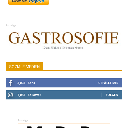
Anzeige
SOZIALE MEDIEN
3,003
Fans
GEFÄLLT MIR
7,083
Follower
FOLGEN
Anzeige