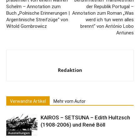
präsentiert von einem wahren
berühmtesten Transvestiten
Schelm – Annotation zum
der Republik Portugal –
Buch „Polnische Erinnerungen |
Annotation zum Roman „Was
Argentinische Streifzüge“ von
werd ich tun wenn alles
Witold Gombrowicz
brennt“ von António Lobo
Antunes
Redaktion
Verwandte Artikel
Mehr vom Autor
KAIROS – SETSUNA – Edith Hultzsch
(1908-2006) und René Böll
Ausstellungen