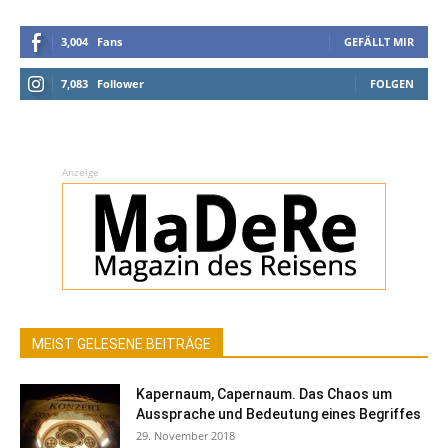
3,004
Fans
GEFÄLLT MIR
7,083
Follower
FOLGEN
Anzeige
MEIST GELESENE BEITRÄGE
Kapernaum, Capernaum. Das Chaos um
Aussprache und Bedeutung eines Begriffes
29. November 2018