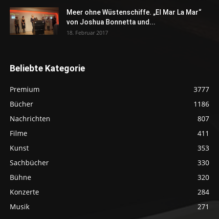
Meer ohne Wüstenschiffe. „El Mar La Mar“
von Joshua Bonnetta und...
18. Februar 2017
Beliebte Kategorie
Premium
3777
Bücher
1186
Nachrichten
807
Filme
411
Kunst
353
Sachbücher
330
Bühne
320
Konzerte
284
Musik
271