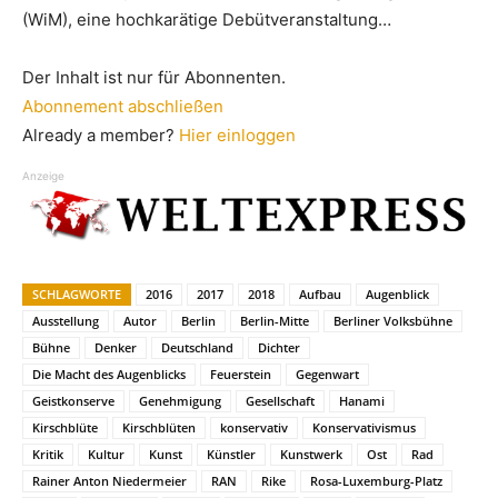
(WiM), eine hochkarätige Debütveranstaltung…
Der Inhalt ist nur für Abonnenten.
Abonnement abschließen
Already a member?
Hier einloggen
Anzeige
SCHLAGWORTE
2016
2017
2018
Aufbau
Augenblick
Ausstellung
Autor
Berlin
Berlin-Mitte
Berliner Volksbühne
Bühne
Denker
Deutschland
Dichter
Die Macht des Augenblicks
Feuerstein
Gegenwart
Geistkonserve
Genehmigung
Gesellschaft
Hanami
Kirschblüte
Kirschblüten
konservativ
Konservativismus
Kritik
Kultur
Kunst
Künstler
Kunstwerk
Ost
Rad
Rainer Anton Niedermeier
RAN
Rike
Rosa-Luxemburg-Platz