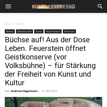
Start
Bühne
Bühne
Gesellschaft
Kunst
Nachrichten
Premium
Büchse auf! Aus der Dose
Leben. Feuerstein öffnet
Geistkonserve (vor
Volksbühne) – für Stärkung
der Freiheit von Kunst und
Kultur
Von
Andreas Hagemoser
-
12. Mai 2018