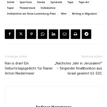
Schild
Sperrholz
Stücke
Symbolik
Tape
Tape Art
Taper
Theaterstück
Volksbühne
Volksbühne am Rosa-Luxemburg-Platz
Wim
Writing in Migration
Vorheriger Artikel
Nächster Artikel
Ran is dran! Ein
„Nächstes Jahr in Jerusalem!“
Geburtstagsgedicht für Rainer
– Singender Knallbonbon aus
Anton Niedermeier
Israel gewinnt 63. ESC
Andreas Hagemoser