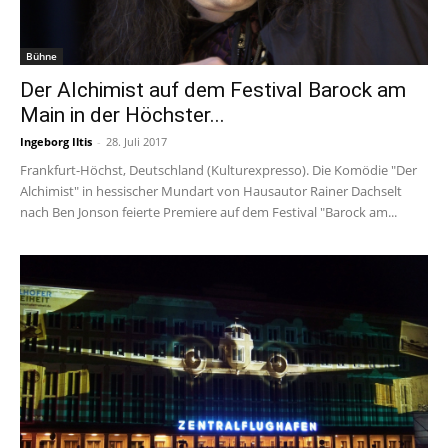
Bühne
Der Alchimist auf dem Festival Barock am
Main in der Höchster...
Ingeborg Iltis
-
28. Juli 2017
Frankfurt-Höchst, Deutschland (Kulturexpresso). Die Komödie "Der
Alchimist" in hessischer Mundart von Hausautor Rainer Dachselt
nach Ben Jonson feierte Premiere auf dem Festival "Barock am...