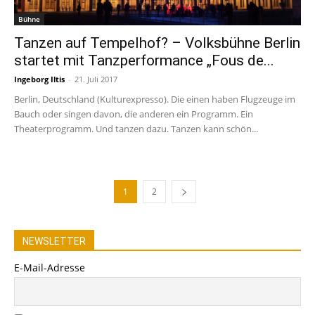
Bühne
Tanzen auf Tempelhof? – Volksbühne Berlin
startet mit Tanzperformance „Fous de...
Ingeborg Iltis
-
21. Juli 2017
Berlin, Deutschland (Kulturexpresso). Die einen haben Flugzeuge im
Bauch oder singen davon, die anderen ein Programm. Ein
Theaterprogramm. Und tanzen dazu. Tanzen kann schön...
1
2
NEWSLETTER
E-Mail-Adresse