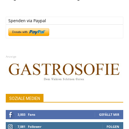
Spenden via Paypal
Anzeige
SOZIALE MEDIEN
3,003
Fans
GEFÄLLT MIR
7,081
Follower
FOLGEN