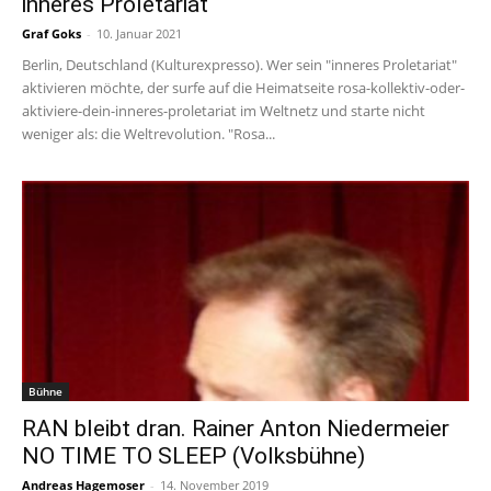
inneres Proletariat“
Graf Goks
-
10. Januar 2021
Berlin, Deutschland (Kulturexpresso). Wer sein "inneres Proletariat"
aktivieren möchte, der surfe auf die Heimatseite rosa-kollektiv-oder-
aktiviere-dein-inneres-proletariat im Weltnetz und starte nicht
weniger als: die Weltrevolution. "Rosa...
Bühne
RAN bleibt dran. Rainer Anton Niedermeier
NO TIME TO SLEEP (Volksbühne)
Andreas Hagemoser
-
14. November 2019