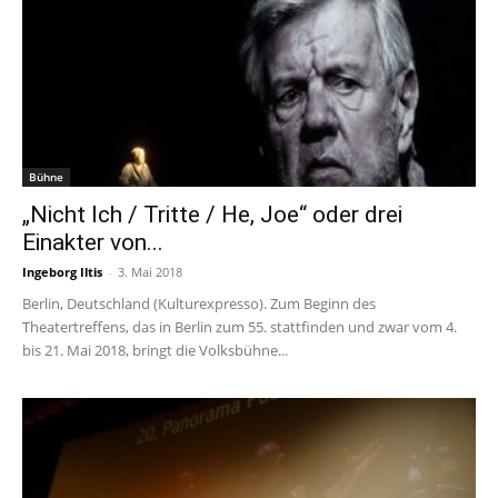
Bühne
„Nicht Ich / Tritte / He, Joe“ oder drei
Einakter von...
Ingeborg Iltis
-
3. Mai 2018
Berlin, Deutschland (Kulturexpresso). Zum Beginn des
Theatertreffens, das in Berlin zum 55. stattfinden und zwar vom 4.
bis 21. Mai 2018, bringt die Volksbühne...