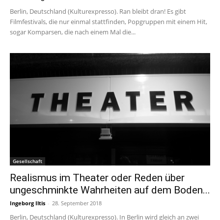
Berlin, Deutschland (Kulturexpresso). Ran bleibt dran! Es gibt
Filmfestivals, die nur einmal stattfinden, Popgruppen mit einem Hit,
sogar Komparsen, die nach einem Mal die...
Gesellschaft
Realismus im Theater oder Reden über
ungeschminkte Wahrheiten auf dem Boden...
Ingeborg Iltis
-
28. September 2018
Berlin, Deutschland (Kulturexpresso). In Berlin wird gleich an zwei