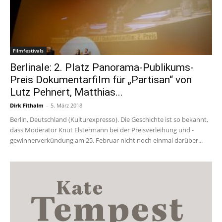
Filmfestivals
Berlinale: 2. Platz Panorama-Publikums-
Preis Dokumentarfilm für „Partisan“ von
Lutz Pehnert, Matthias...
Dirk Fithalm
-
5. März 2018
Berlin, Deutschland (Kulturexpresso). Die Geschichte ist so bekannt,
dass Moderator Knut Elstermann bei der Preisverleihung und -
gewinnerverkündung am 25. Februar nicht noch einmal darüber...