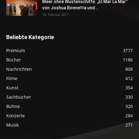
Meer ohne Wüstenschiffe. „El Mar La Mar“
von Joshua Bonnetta und...
18. Februar 2017
Beliebte Kategorie
Premium
3777
Bücher
1186
Nachrichten
808
Filme
412
Kunst
354
Sachbücher
330
Bühne
320
Konzerte
284
Musik
271