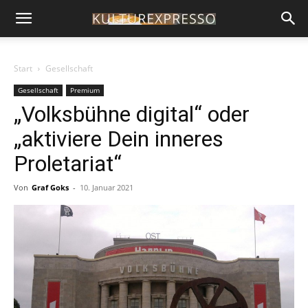
Start
Gesellschaft
Gesellschaft
Premium
„Volksbühne digital“ oder
„aktiviere Dein inneres
Proletariat“
Von
Graf Goks
-
10. Januar 2021