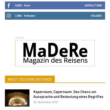
3,003
Fans
GEFÄLLT MIR
7,083
Follower
FOLGEN
Anzeige
MEIST GELESENE BEITRÄGE
Kapernaum, Capernaum. Das Chaos um
Aussprache und Bedeutung eines Begriffes
29. November 2018