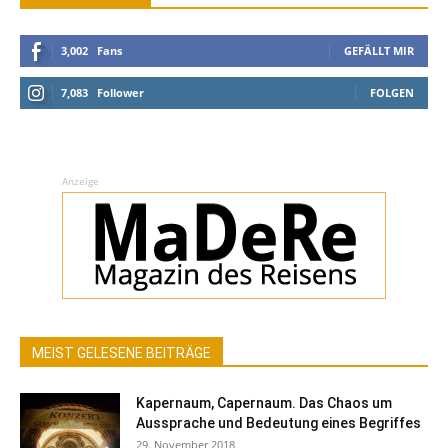
3,002
Fans
GEFÄLLT MIR
7,083
Follower
FOLGEN
Anzeige
MEIST GELESENE BEITRÄGE
Kapernaum, Capernaum. Das Chaos um
Aussprache und Bedeutung eines Begriffes
29. November 2018