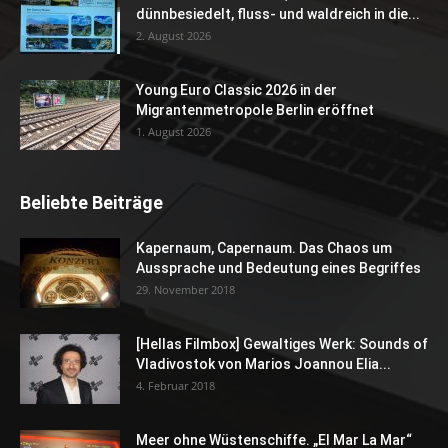
dünnbesiedelt, fluss- und waldreich in die...
2. August 2026
Young Euro Classic 2026 in der
Migrantenmetropole Berlin eröffnet
1. August 2026
Beliebte Beiträge
Kapernaum, Capernaum. Das Chaos um
Aussprache und Bedeutung eines Begriffes
29. November 2018
[Hellas Filmbox] Gewaltiges Werk: Sounds of
Vladivostok von Marios Joannou Elia...
4. Februar 2018
Meer ohne Wüstenschiffe. „El Mar La Mar“