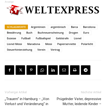
Anzeige
SCHLAGWORTE
Argentinien
argentinisch
Barca
Barcelona
Bewährung
Buch
Buchneuerscheinung
Drogen
Euro
Exzesse
Fußball
Fußballspiel
Geldstrafe
Lionel
Lionel Messi
Maradona
Messi
Papierserviette
Polarlicht
Steuerhinterziehung
Verein
Vertrag
Vorheriger Artikel
Nächster Artikel
„Trauern“ in Hamburg – „Von
Prügelnder Vater, depressive
Verlust und Veränderung“ in
Mutter, leidende Kinder –