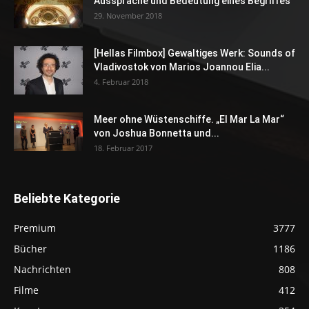
Aussprache und Bedeutung eines Begriffes
29. November 2018
[Hellas Filmbox] Gewaltiges Werk: Sounds of
Vladivostok von Marios Joannou Elia...
4. Februar 2018
Meer ohne Wüstenschiffe. „El Mar La Mar“
von Joshua Bonnetta und...
18. Februar 2017
Beliebte Kategorie
Premium
3777
Bücher
1186
Nachrichten
808
Filme
412