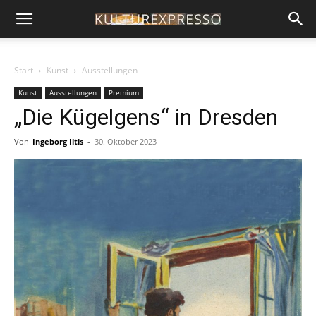
Start
Kunst
Ausstellungen
Kunst
Ausstellungen
Premium
„Die Kügelgens“ in Dresden
Von
Ingeborg Iltis
-
30. Oktober 2023