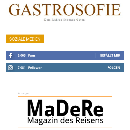
SOZIALE MEDIEN
3,003
Fans
GEFÄLLT MIR
7,081
Follower
FOLGEN
Anzeige