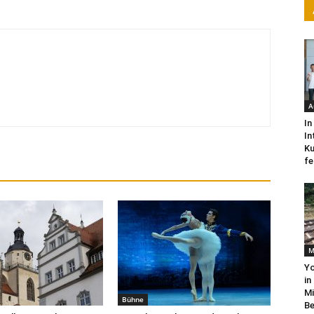
A
In
In
Ku
fe
M
Yo
in
Mi
Bühne
Be