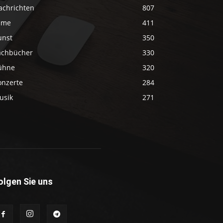
achrichten
807
ilme
411
unst
350
achbücher
330
ühne
320
onzerte
284
usik
271
olgen Sie uns