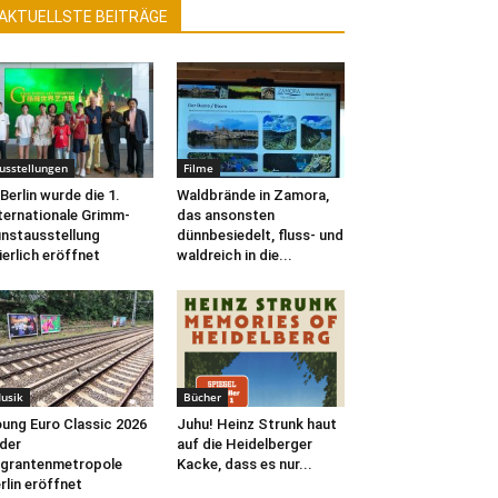
AKTUELLSTE BEITRÄGE
usstellungen
Filme
 Berlin wurde die 1.
Waldbrände in Zamora,
ternationale Grimm-
das ansonsten
nstausstellung
dünnbesiedelt, fluss- und
ierlich eröffnet
waldreich in die...
usik
Bücher
ung Euro Classic 2026
Juhu! Heinz Strunk haut
 der
auf die Heidelberger
grantenmetropole
Kacke, dass es nur...
rlin eröffnet