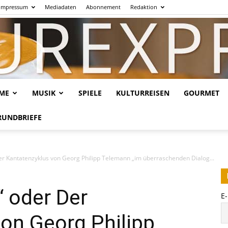
Impressum
Mediadaten
Abonnement
Redaktion
LME
MUSIK
SPIELE
KULTURREISEN
GOURMET
Kulturexpresso.de
RUNDBRIEFE
er Kantatenzyklus von Georg Philipp Telemann „im überraschenden Dialog...
“ oder Der
E
on Georg Philipp