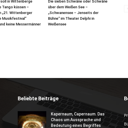
oll in Wittenberge
Die sieben Schwäne oder Schwäne
e Tango küssen –
über dem Weißen See –
 „21. Wittenberger
„Schwanensee – Jenseits der
 Musikfestival“
Bühne“ im Theater Delphi in
 und keine Messermänner
Weißensee
Beliebte Beiträge
B
Kapernaum, Capernaum. Das
P
Chaos um Aussprache und
B
Bedeutung eines Begriffes