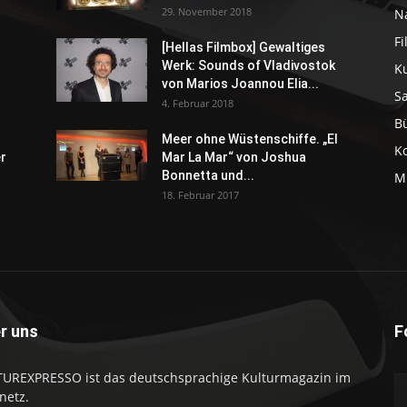
29. November 2018
N
F
[Hellas Filmbox] Gewaltiges
Werk: Sounds of Vladivostok
K
von Marios Joannou Elia...
S
4. Februar 2018
B
Meer ohne Wüstenschiffe. „El
K
er
Mar La Mar“ von Joshua
Bonnetta und...
M
18. Februar 2017
r uns
F
UREXPRESSO ist das deutschsprachige Kulturmagazin im
netz.