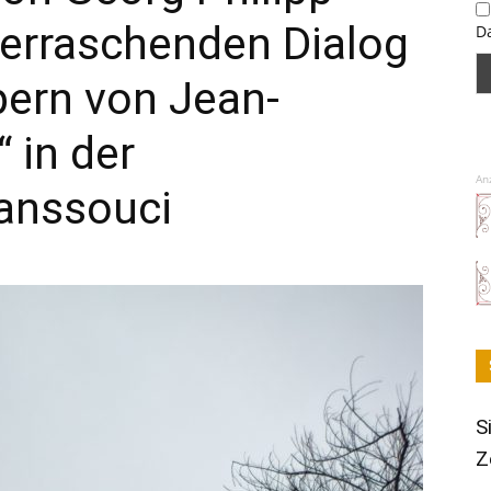
erraschenden Dialog
D
pern von Jean-
 in der
An
Sanssouci
S
Z