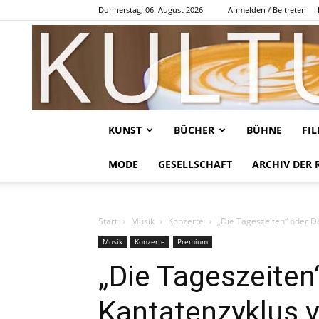
Donnerstag, 06. August 2026
Anmelden / Beitreten
KUNST
BÜCHER
BÜHNE
FI
MODE
GESELLSCHAFT
ARCHIV DER 
Start
Musik
Konzerte
„Die Tageszeiten“ oder D
Musik
Konzerte
Premium
„Die Tageszeiten
Kantatenzyklus v