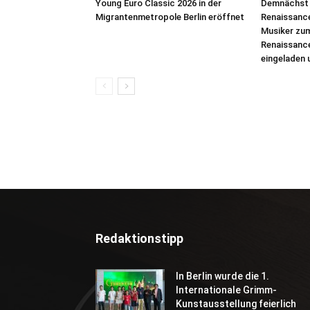
Young Euro Classic 2026 in der
Demnächst s
Migrantenmetropole Berlin eröffnet
Renaissanc
Musiker zum
Renaissance
eingeladen
Redaktionstipp
In Berlin wurde die 1.
Internationale Grimm-
Kunstausstellung feierlich