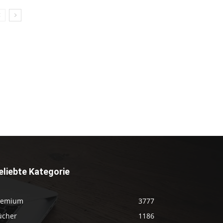
eliebte Kategorie
remium
3777
ücher
1186