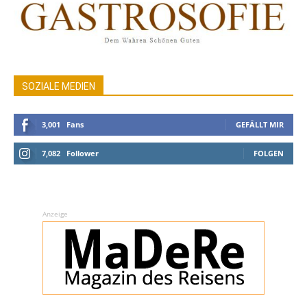
SOZIALE MEDIEN
3,001
Fans
GEFÄLLT MIR
7,082
Follower
FOLGEN
Anzeige