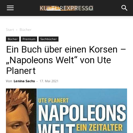
Start
Bücher
Bücher
Premium
Sachbücher
Ein Buch über einen Korsen –
„Napoleons Welt“ von Ute
Planert
Von
Lenina Sachs
-
17. Mai 2021