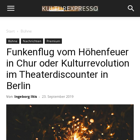
Start
Bühne
Bühne
Nachrichten
Premium
Funkenflug vom Höhenfeuer
in Chur oder Kulturrevolution
im Theaterdiscounter in
Berlin
Von
Ingeborg Iltis
-
23. September 2019