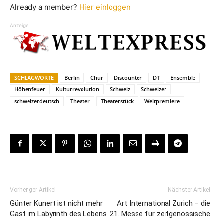
Already a member?
Hier einloggen
Anzeige
SCHLAGWORTE
Berlin
Chur
Discounter
DT
Ensemble
Höhenfeuer
Kulturrevolution
Schweiz
Schweizer
schweizerdeutsch
Theater
Theaterstück
Weltpremiere
Vorheriger Artikel
Nächster Artikel
Günter Kunert ist nicht mehr
Art International Zurich – die
Gast im Labyrinth des Lebens
21. Messe für zeitgenössische