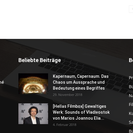
Beliebte Beiträge
B
Kapernaum, Capernaum. Das
P
né
Chaos um Aussprache und
B
Bedeutung eines Begriffes
29. November 2018
N
F
[Hellas Filmbox] Gewaltiges
Werk: Sounds of Vladivostok
K
von Marios Joannou Elia...
S
4. Februar 2018
B