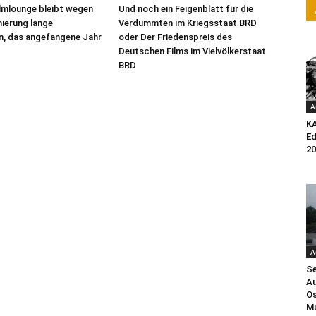
ilmlounge bleibt wegen
Und noch ein Feigenblatt für die
ierung lange
Verdummten im Kriegsstaat BRD
n, das angefangene Jahr
oder Der Friedenspreis des
Deutschen Films im Vielvölkerstaat
BRD
A
K
Ed
20
A
Se
Au
Os
Mu