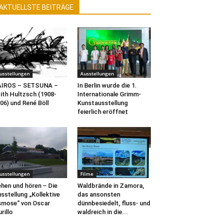
AKTUELLSTE BEITRÄGE
usstellungen
Ausstellungen
AIROS – SETSUNA –
In Berlin wurde die 1.
ith Hultzsch (1908-
Internationale Grimm-
06) und René Böll
Kunstausstellung
feierlich eröffnet
usstellungen
Filme
hen und hören – Die
Waldbrände in Zamora,
sstellung „Kollektive
das ansonsten
mose“ von Oscar
dünnbesiedelt, fluss- und
rillo
waldreich in die...