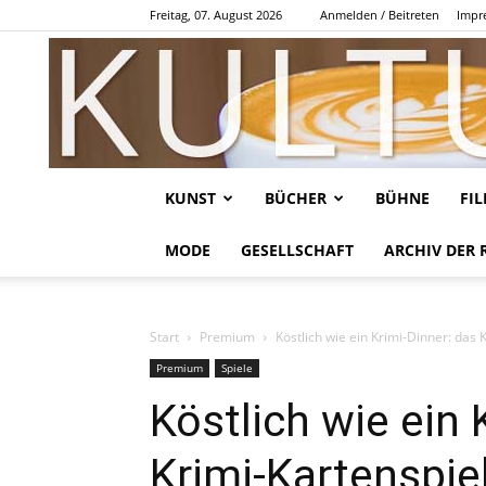
Freitag, 07. August 2026
Anmelden / Beitreten
Impr
KUNST
BÜCHER
BÜHNE
FI
MODE
GESELLSCHAFT
ARCHIV DER 
Start
Premium
Köstlich wie ein Krimi-Dinner: das
Premium
Spiele
Köstlich wie ein 
Krimi-Kartenspie