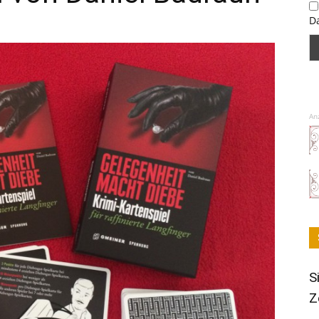
D
An
S
Z