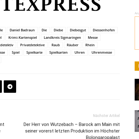
An
le
Daniel Badraun
Die
Diebe
Diebesgut
Diessenhofen
l
Krimi-Kartenspiel
Landkreis Sigmaringen
Messe
tdetektiv
Privatdetektive
Raub
Räuber
Rhein
sse
Spiel
Spielkarte
Spielkarten
Uhren
Uhrenmesse
Nächster Artikel
nt
Der Herr von Wutzebach – Barock am Main mit
e
seiner vorerst letzten Produktion im Höchster
Bolongaropalast