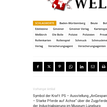
SCHLAGWORTE
Baden-Württemberg
Beute
Bol
Edelsteine
Gmeiner
Gmeiner Verlag
Kartenspie
Meßkirch
Ole Bolle
Polizist
Polizisten
Priva
Rollenkarten
Rollenspiel
Schmuck
Schmuckme
Verlag
Versicherungsagent
Versicherungsagenten
Vorheriger Artikel
Symbol der Kraft: PS – Ausstellung „AnGespan
– Starke Pferde auf Achse“ über die Zugpferd
der Industrialisierung im Museum Lüneburg