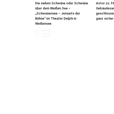
Die sieben Schwäne oder Schwäne
Astor zu. F
über dem Weißen See –
Gebäudesan
„Schwanensee – Jenseits der
geschlosse
Bühne“ im Theater Delphi in
ganz sicher
Weißensee