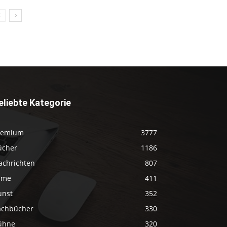
eliebte Kategorie
remium
3777
ücher
1186
achrichten
807
ilme
411
unst
352
achbücher
330
ühne
320