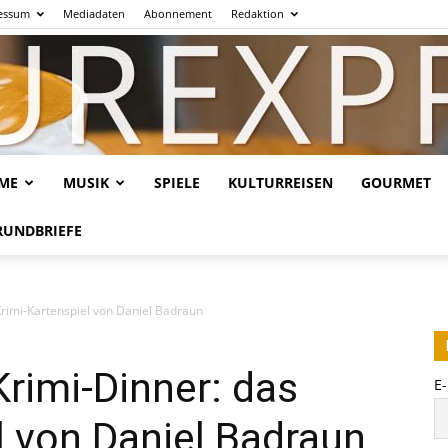
essum
Mediadaten
Abonnement
Redaktion
LME
MUSIK
SPIELE
KULTURREISEN
GOURMET
Kulturexpresso.de
RUNDBRIEFE
 Krimi-Kartenspiel von Daniel Badraun
Krimi-Dinner: das
E
l von Daniel Badraun