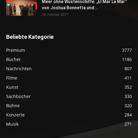
Meer ohne Wüstenschiffe. „El Mar La Mar“
von Joshua Bonnetta und...
18. Februar 2017
Beliebte Kategorie
Premium
3777
Bücher
1186
Nachrichten
807
Filme
411
Kunst
352
Sachbücher
330
Bühne
320
Konzerte
284
Musik
271