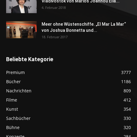
Vladivostok von Marios Joannou Elia...
4. Februar 2018
Meer ohne Wüstenschiffe. „El Mar La Mar“
von Joshua Bonnetta und...
18. Februar 2017
Beliebte Kategorie
Premium
3777
Bücher
1186
Nachrichten
809
Filme
412
Kunst
354
Sachbücher
330
Bühne
320
Konzerte
284