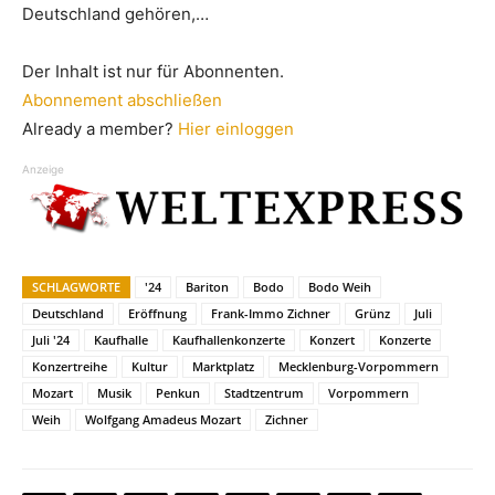
Deutschland gehören,…
Der Inhalt ist nur für Abonnenten.
Abonnement abschließen
Already a member?
Hier einloggen
Anzeige
SCHLAGWORTE
'24
Bariton
Bodo
Bodo Weih
Deutschland
Eröffnung
Frank-Immo Zichner
Grünz
Juli
Juli '24
Kaufhalle
Kaufhallenkonzerte
Konzert
Konzerte
Konzertreihe
Kultur
Marktplatz
Mecklenburg-Vorpommern
Mozart
Musik
Penkun
Stadtzentrum
Vorpommern
Weih
Wolfgang Amadeus Mozart
Zichner