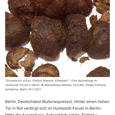
"Schrecklich schön. Elefant, Mensch, Elfenbein" - Eine Ausstellung im
Humboldt-Forum in Berlin. © Münzenberg Medien, Foto/BU: Stefan Pribnow,
Aufnahme: Berlin 19.7.2021
Berlin, Deutschland (Kulturexpresso). Hinter einen hohen
Tür in Rot verbirgt sich im Humboldt-Forum in Berlin-
Mitte die Ausstellung „Schrecklich schön. Elefant –