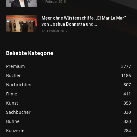
4. Februar 2018
Meer ohne Wüstenschiffe. „El Mar La Mar“
von Joshua Bonnetta und...
18. Februar 2017
Beliebte Kategorie
Premium
3777
Bücher
1186
Nachrichten
807
Filme
411
Kunst
353
Sachbücher
330
Bühne
320
Konzerte
284