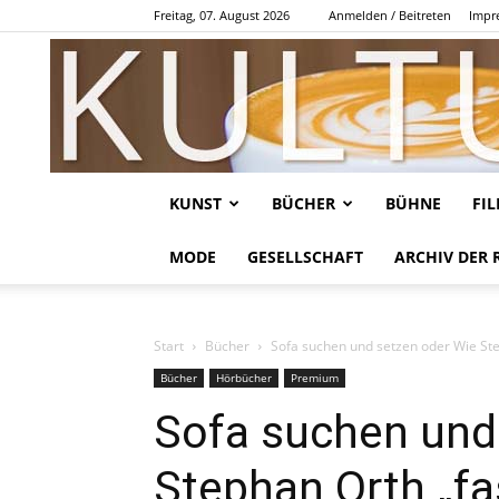
Freitag, 07. August 2026
Anmelden / Beitreten
Impr
KUNST
BÜCHER
BÜHNE
FI
MODE
GESELLSCHAFT
ARCHIV DER 
Start
Bücher
Sofa suchen und setzen oder Wie Ste
Bücher
Hörbücher
Premium
Sofa suchen und
Stephan Orth „fa