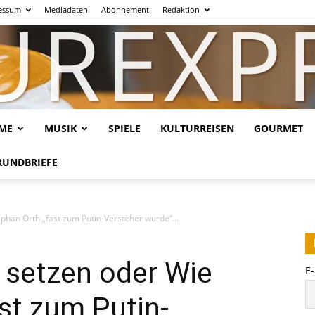
essum
Mediadaten
Abonnement
Redaktion
LME
MUSIK
SPIELE
KULTURREISEN
GOURMET
Kulturexpresso.de
RUNDBRIEFE
phan Orth „fast zum Putin-Versteher wurde“...
 setzen oder Wie
E
st zum Putin-