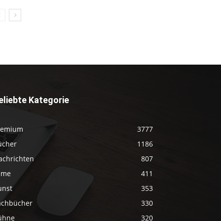
eliebte Kategorie
remium
3777
ücher
1186
achrichten
807
ilme
411
unst
353
achbücher
330
ühne
320