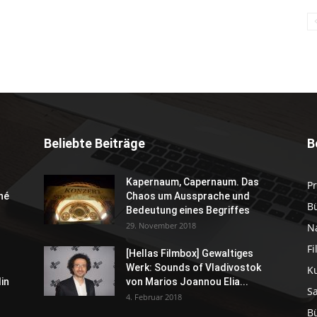
Beliebte Beiträge
B
Kapernaum, Capernaum. Das
P
né
Chaos um Aussprache und
B
Bedeutung eines Begriffes
29. November 2018
N
F
[Hellas Filmbox] Gewaltiges
Werk: Sounds of Vladivostok
K
in
von Marios Joannou Elia...
S
4. Februar 2018
B