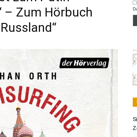
“ – Zum Hörbuch
D
 Russland“
An
S
Z