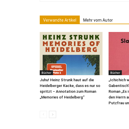
Verwandte Artikel
Mehr vom Autor
Bücher
Bücher
Juhu! Heinz Strunk haut auf die
„Ichichich w
Heidelberger Kacke, dass es nur so
Gabentisch
spritzt – Annotation zum Roman
Roman „Es is
„Memories of Heidelberg“
den Herrn a
Putzfrau un