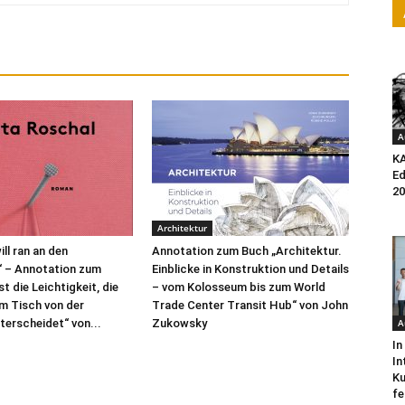
A
K
Ed
20
Architektur
ill ran an den
Annotation zum Buch „Architektur.
“ – Annotation zum
Einblicke in Konstruktion und Details
t die Leichtigkeit, die
– vom Kolosseum bis zum World
m Tisch von der
Trade Center Transit Hub“ von John
A
terscheidet“ von...
Zukowsky
In
In
Ku
fe