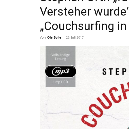
Versteher wurde
„Couchsurfing in
Von
Ole Bolle
-
26. Juli 2017