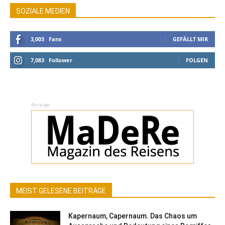
SOZIALE MEDIEN
3,003
Fans
GEFÄLLT MIR
7,083
Follower
FOLGEN
Anzeige
MEIST GELESENE BEITRÄGE
Kapernaum, Capernaum. Das Chaos um