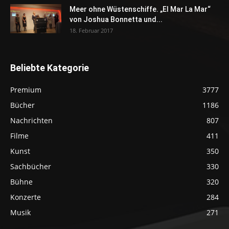
Meer ohne Wüstenschiffe. „El Mar La Mar“
von Joshua Bonnetta und...
18. Februar 2017
Beliebte Kategorie
Premium
3777
Bücher
1186
Nachrichten
807
Filme
411
Kunst
350
Sachbücher
330
Bühne
320
Konzerte
284
Musik
271