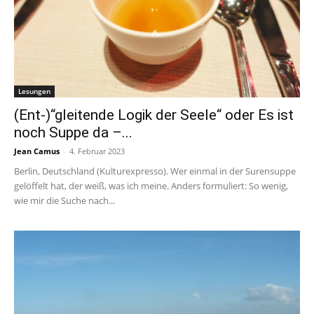
Lesungen
(Ent-)“gleitende Logik der Seele“ oder Es ist
noch Suppe da –...
Jean Camus
-
4. Februar 2023
Berlin, Deutschland (Kulturexpresso). Wer einmal in der Surensuppe
gelöffelt hat, der weiß, was ich meine. Anders formuliert: So wenig,
wie mir die Suche nach...