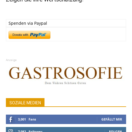
Spenden via Paypal
Anzeige
SOZIALE MEDIEN
3,001
Fans
GEFÄLLT MIR
7,082
Follower
FOLGEN