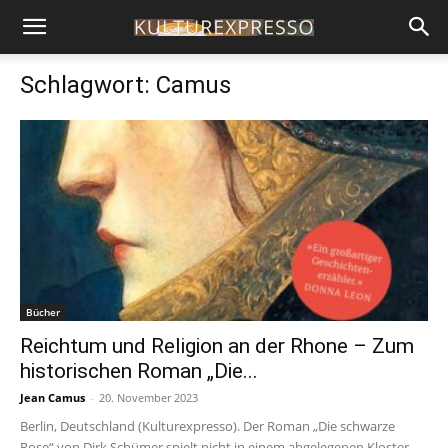
Schlagwort: Camus
Bücher
Reichtum und Religion an der Rhone – Zum
historischen Roman „Die...
Jean Camus
-
20. November 2023
Berlin, Deutschland (Kulturexpresso). Der Roman „Die schwarze
Rose“ von Dirk Schümer spielt nicht in einem abgelegenen Kloster