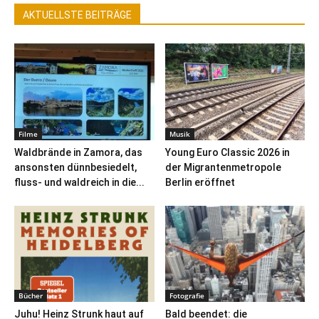
AKTUELLSTE BEITRÄGE
Filme
Musik
Waldbrände in Zamora, das
Young Euro Classic 2026 in
ansonsten dünnbesiedelt,
der Migrantenmetropole
fluss- und waldreich in die...
Berlin eröffnet
Bücher
Fotografie
Juhu! Heinz Strunk haut auf
Bald beendet: die