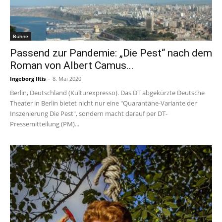
Bühne
Passend zur Pandemie: „Die Pest“ nach dem
Roman von Albert Camus...
Ingeborg Iltis
-
8. Mai 2020
Berlin, Deutschland (Kulturexpresso). Das DT abgekürzte Deutsche
Theater in Berlin bietet nicht nur eine "Quarantäne-Variante der
Inszenierung Die Pest", sondern macht darauf per DT-
Pressemitteilung (PM)...