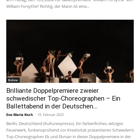
William Forsythe? Richtig, der Mann ist eine...
Bühne
Brilliante Doppelpremiere zweier
schwedischer Top-Choreographen – Ein
Ballettabend in der Deutschen...
Eva-Maria Koch
-
19. Februar 2023
Berlin, Deutschland (Kulturexpresso). Ein farbenfrohes, witziges
Feuerwerk, funkensprühend vor Kreativität präsentieren Schweden’s
Top-Choreographen Ek und Ekman in dieser Doppelpremiere in der