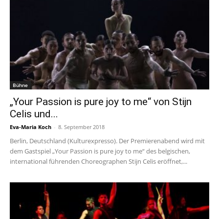
Bühne
„Your Passion is pure joy to me“ von Stijn
Celis und...
Eva-Maria Koch
-
8. September 2018
Berlin, Deutschland (Kulturexpresso). Der Premierenabend wird mit
dem Gastspiel „Your Passion is pure joy to me“ des belgischen,
international führenden Choreographen Stijn Celis eröffnet,...