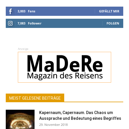
3,003
Fans
GEFÄLLT MIR
7,083
Follower
FOLGEN
Anzeige
MEIST GELESENE BEITRÄGE
Kapernaum, Capernaum. Das Chaos um
Aussprache und Bedeutung eines Begriffes
29. November 2018