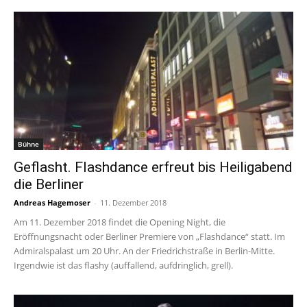
Bühne
Geflasht. Flashdance erfreut bis Heiligabend
die Berliner
Andreas Hagemoser
-
11. Dezember 2018
Am 11. Dezember 2018 findet die Opening Night, die
Eröffnungsnacht oder Berliner Premiere von „Flashdance“ statt. Im
Admiralspalast um 20 Uhr. An der Friedrichstraße in Berlin-Mitte.
Irgendwie ist das flashy (auffallend, aufdringlich, grell).