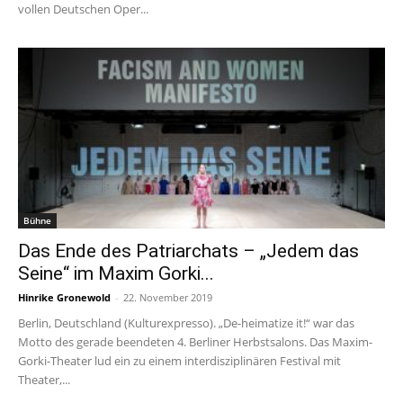
vollen Deutschen Oper...
Bühne
Das Ende des Patriarchats – „Jedem das
Seine“ im Maxim Gorki...
Hinrike Gronewold
-
22. November 2019
Berlin, Deutschland (Kulturexpresso). „De-heimatize it!“ war das
Motto des gerade beendeten 4. Berliner Herbstsalons. Das Maxim-
Gorki-Theater lud ein zu einem interdisziplinären Festival mit
Theater,...