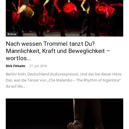
Bühne
Nach wessen Trommel tanzt Du?
Männlichkeit, Kraft und Beweglichkeit –
wortlos...
Dirk Fithalm
-
27. Juli 2018
Berlin/ Köln, Deutschland (Kulturexpresso). Und das bei dieser Hitze.
Das, was die Tänzer von „Che Malambo – The Rhythm of Argentina“
da auf die...