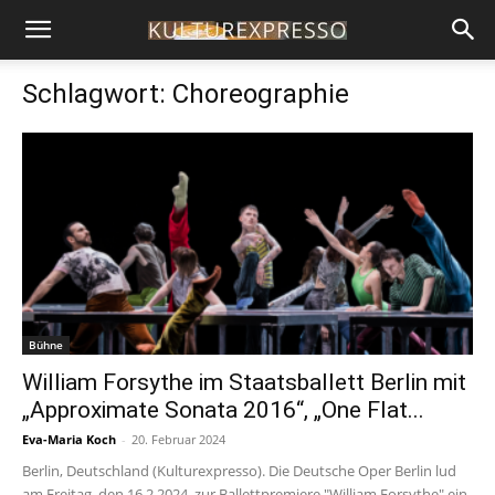
Schlagwort: Choreographie
Bühne
William Forsythe im Staatsballett Berlin mit
„Approximate Sonata 2016“, „One Flat...
Eva-Maria Koch
-
20. Februar 2024
Berlin, Deutschland (Kulturexpresso). Die Deutsche Oper Berlin lud
am Freitag, den 16.2.2024, zur Ballettpremiere "William Forsythe" ein.