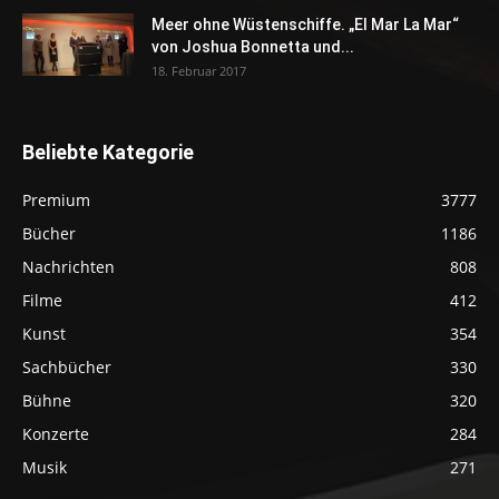
Meer ohne Wüstenschiffe. „El Mar La Mar“
von Joshua Bonnetta und...
18. Februar 2017
Beliebte Kategorie
Premium
3777
Bücher
1186
Nachrichten
808
Filme
412
Kunst
354
Sachbücher
330
Bühne
320
Konzerte
284
Musik
271