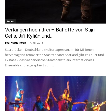
Bühne
Verlangen hoch drei – Ballette von Stijn
Celis, Jiří Kylián und...
Eva-Maria Koch
-
7. Juli 2018
Saarbrücken, Deutschland (Kulturexpresso). Im für Millionen
hervorragend renovierten Staatstheater Saarland gibt es Feuer und
Ekstase – das Saarländische Staatsballett, ein internationales
Ensemble choreographiert vom...