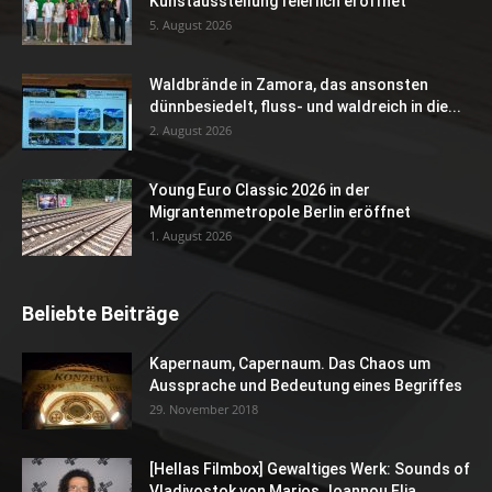
Kunstausstellung feierlich eröffnet
5. August 2026
Waldbrände in Zamora, das ansonsten
dünnbesiedelt, fluss- und waldreich in die...
2. August 2026
Young Euro Classic 2026 in der
Migrantenmetropole Berlin eröffnet
1. August 2026
Beliebte Beiträge
Kapernaum, Capernaum. Das Chaos um
Aussprache und Bedeutung eines Begriffes
29. November 2018
[Hellas Filmbox] Gewaltiges Werk: Sounds of
Vladivostok von Marios Joannou Elia...