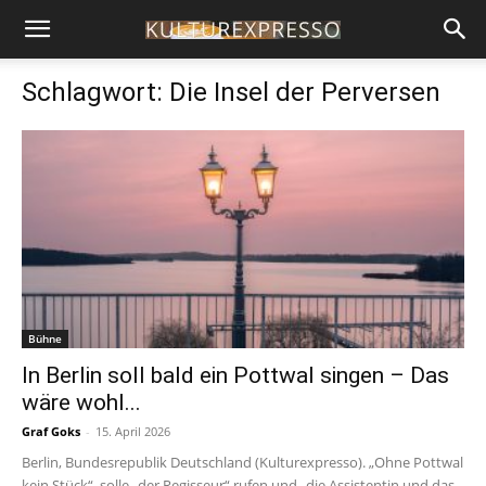
Schlagwort: Die Insel der Perversen
Bühne
In Berlin soll bald ein Pottwal singen – Das
wäre wohl...
Graf Goks
-
15. April 2026
Berlin, Bundesrepublik Deutschland (Kulturexpresso). „Ohne Pottwal
kein Stück“, solle „der Regisseur“ rufen und „die Assistentin und das