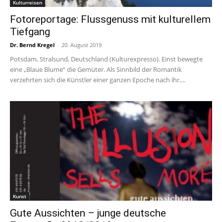
Kulturreisen
Fotoreportage: Flussgenuss mit kulturellem
Tiefgang
Dr. Bernd Kregel
-
20. August 2019
Potsdam, Stralsund, Deutschland (Kulturexpresso). Einst bewegte
eine „Blaue Blume“ die Gemüter. Als Sinnbild der Romantik
verzehrten sich die Künstler einer ganzen Epoche nach ihr,...
Kunst
Gute Aussichten – junge deutsche