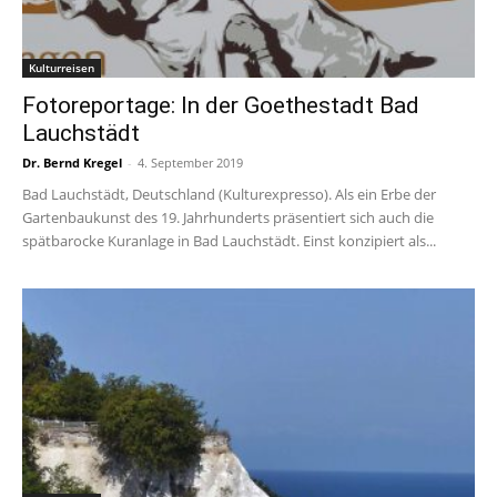
Kulturreisen
Fotoreportage: In der Goethestadt Bad
Lauchstädt
Dr. Bernd Kregel
-
4. September 2019
Bad Lauchstädt, Deutschland (Kulturexpresso). Als ein Erbe der
Gartenbaukunst des 19. Jahrhunderts präsentiert sich auch die
spätbarocke Kuranlage in Bad Lauchstädt. Einst konzipiert als...