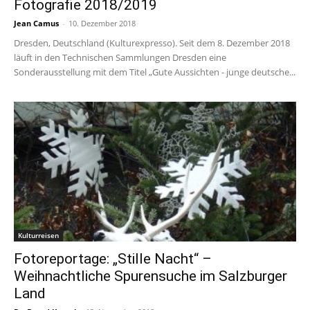
Fotografie 2018/2019
Jean Camus
-
10. Dezember 2018
Dresden, Deutschland (Kulturexpresso). Seit dem 8. Dezember 2018
läuft in den Technischen Sammlungen Dresden eine
Sonderausstellung mit dem Titel „Gute Aussichten - junge deutsche...
Kulturreisen
Fotoreportage: „Stille Nacht“ –
Weihnachtliche Spurensuche im Salzburger
Land