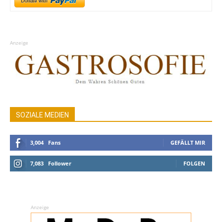
Anzeige
SOZIALE MEDIEN
3,004
Fans
GEFÄLLT MIR
7,083
Follower
FOLGEN
Anzeige