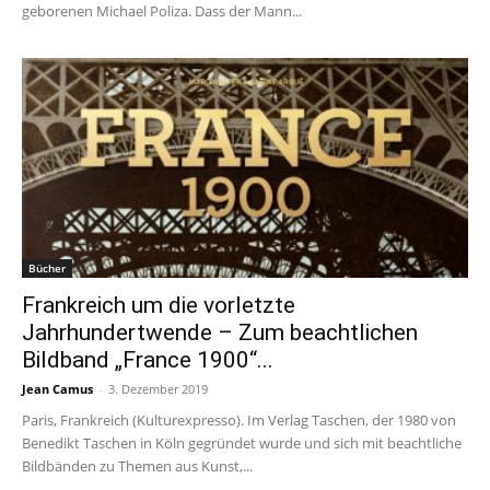
geborenen Michael Poliza. Dass der Mann...
Bücher
Frankreich um die vorletzte
Jahrhundertwende – Zum beachtlichen
Bildband „France 1900“...
Jean Camus
-
3. Dezember 2019
Paris, Frankreich (Kulturexpresso). Im Verlag Taschen, der 1980 von
Benedikt Taschen in Köln gegründet wurde und sich mit beachtliche
Bildbänden zu Themen aus Kunst,...