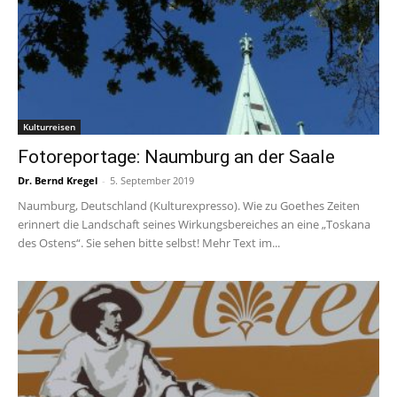
Kulturreisen
Fotoreportage: Naumburg an der Saale
Dr. Bernd Kregel
-
5. September 2019
Naumburg, Deutschland (Kulturexpresso). Wie zu Goethes Zeiten
erinnert die Landschaft seines Wirkungsbereiches an eine „Toskana
des Ostens“. Sie sehen bitte selbst! Mehr Text im...