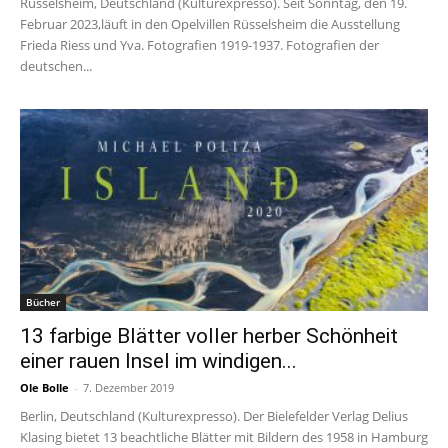
Rüsselsheim, Deutschland (Kulturexpresso). Seit Sonntag, den 19.
Februar 2023,läuft in den Opelvillen Rüsselsheim die Ausstellung
Frieda Riess und Yva. Fotografien 1919-1937. Fotografien der
deutschen...
Bücher
13 farbige Blätter voller herber Schönheit
einer rauen Insel im windigen...
Ole Bolle
-
7. Dezember 2019
Berlin, Deutschland (Kulturexpresso). Der Bielefelder Verlag Delius
Klasing bietet 13 beachtliche Blätter mit Bildern des 1958 in Hamburg