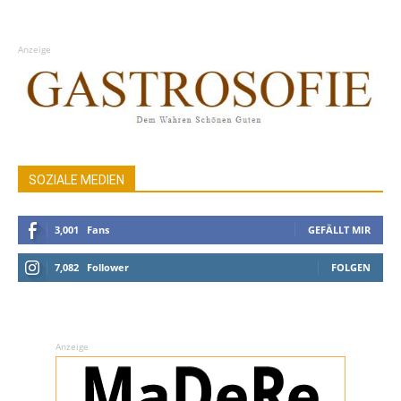
Anzeige
SOZIALE MEDIEN
3,001
Fans
GEFÄLLT MIR
7,082
Follower
FOLGEN
Anzeige