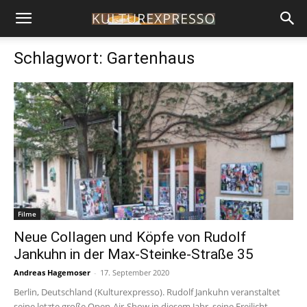
Schlagwort: Gartenhaus
Filme
Neue Collagen und Köpfe von Rudolf
Jankuhn in der Max-Steinke-Straße 35
Andreas Hagemoser
-
17. September 2020
Berlin, Deutschland (Kulturexpresso). Rudolf Jankuhn veranstaltet
seine letzte große Open-Air-Show in diesem Jahr, seine Freilicht-