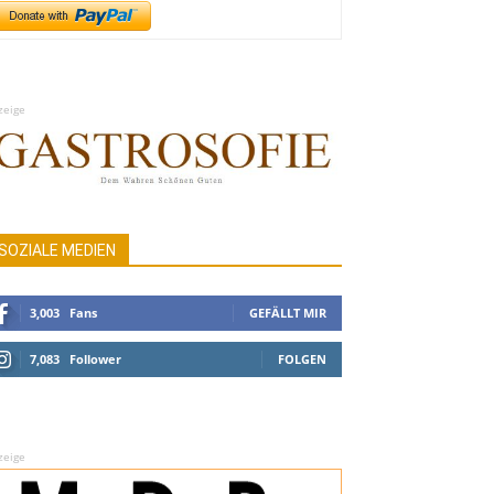
zeige
SOZIALE MEDIEN
3,003
Fans
GEFÄLLT MIR
7,083
Follower
FOLGEN
zeige