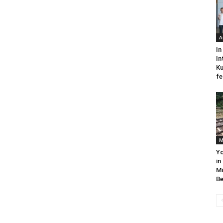
A
In
In
Ku
fe
M
Yo
in
Mi
Be