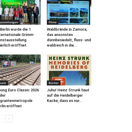
usstellungen
Filme
 Berlin wurde die 1.
Waldbrände in Zamora,
ternationale Grimm-
das ansonsten
nstausstellung
dünnbesiedelt, fluss- und
ierlich eröffnet
waldreich in die...
usik
Bücher
ung Euro Classic 2026
Juhu! Heinz Strunk haut
 der
auf die Heidelberger
grantenmetropole
Kacke, dass es nur...
rlin eröffnet