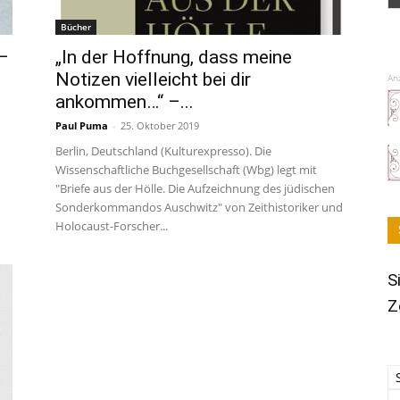
Bücher
–
„In der Hoffnung, dass meine
Notizen vielleicht bei dir
An
ankommen…“ –...
Paul Puma
-
25. Oktober 2019
Berlin, Deutschland (Kulturexpresso). Die
Wissenschaftliche Buchgesellschaft (Wbg) legt mit
"Briefe aus der Hölle. Die Aufzeichnung des jüdischen
Sonderkommandos Auschwitz" von Zeithistoriker und
Holocaust-Forscher...
S
Z