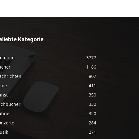
eliebte Kategorie
remium
3777
ücher
1186
achrichten
807
ilme
411
unst
350
achbücher
330
ühne
320
onzerte
284
usik
271