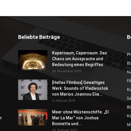
Beliebte Beiträge
B
Kapernaum, Capernaum. Das
P
Chaos um Aussprache und
B
Bedeutung eines Begriffes
29. November 2018
N
F
[Hellas Filmbox] Gewaltiges
Werk: Sounds of Vladivostok
K
von Marios Joannou Elia...
S
4. Februar 2018
B
Meer ohne Wüstenschiffe. „El
K
er
Mar La Mar“ von Joshua
Bonnetta und...
M
18. Februar 2017