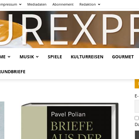
Impressum
Mediadaten
Abonnement
Redaktion
LME
MUSIK
SPIELE
KULTURREISEN
GOURMET
Kulturexpresso.de
RUNDBRIEFE
E
D