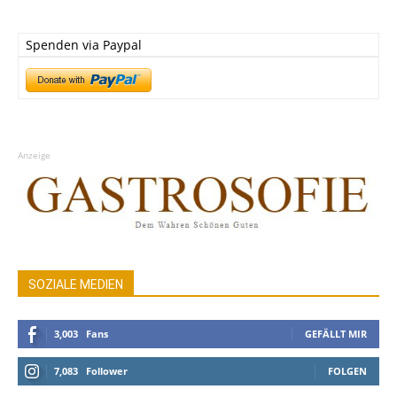
Spenden via Paypal
Anzeige
SOZIALE MEDIEN
3,003
Fans
GEFÄLLT MIR
7,083
Follower
FOLGEN