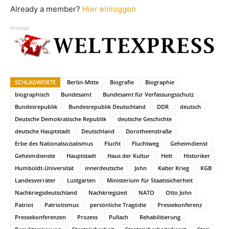
Already a member?
Hier einloggen
Anzeige
SCHLAGWORTE
Berlin-Mitte
Biografie
Biographie
biographisch
Bundesamt
Bundesamt für Verfassungsschutz
Bundesrepublik
Bundesrepublik Deutschland
DDR
deutsch
Deutsche Demokratische Republik
deutsche Geschichte
deutsche Hauptstadt
Deutschland
Dorotheenstraße
Erbe des Nationalsozialismus
Flucht
Fluchtweg
Geheimdienst
Geheimdienste
Hauptstadt
Haus der Kultur
Hett
Historiker
Humboldt-Universität
innerdeutsche
John
Kalter Krieg
KGB
Landesverräter
Lustgarten
Ministerium für Staatssicherheit
Nachkriegsdeutschland
Nachkriegszeit
NATO
Otto John
Patriot
Patriotismus
persönliche Tragödie
Pressekonferenz
Pressekonferenzen
Prozess
Pullach
Rehabilitierung