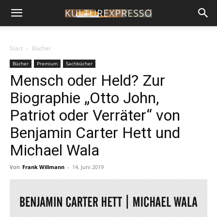
Start
Bücher
Bücher
Premium
Sachbücher
Mensch oder Held? Zur
Biographie „Otto John,
Patriot oder Verräter“ von
Benjamin Carter Hett und
Michael Wala
Von
Frank Willmann
-
14. Juni 2019