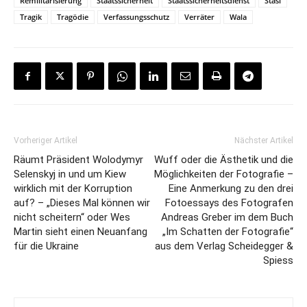
Remilitarisierung
Staatssicherheit
Staatssicherheitsdienst
Stasi
Tragik
Tragödie
Verfassungsschutz
Verräter
Wala
Vorheriger Artikel
Nächster Artikel
Räumt Präsident Wolodymyr
Wuff oder die Ästhetik und die
Selenskyj in und um Kiew
Möglichkeiten der Fotografie –
wirklich mit der Korruption
Eine Anmerkung zu den drei
auf? – „Dieses Mal können wir
Fotoessays des Fotografen
nicht scheitern“ oder Wes
Andreas Greber im dem Buch
Martin sieht einen Neuanfang
„Im Schatten der Fotografie“
für die Ukraine
aus dem Verlag Scheidegger &
Spiess