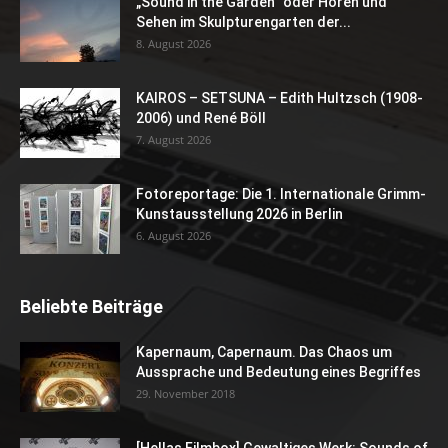
„Sound in the Garden“ oder Hören und
Sehen im Skulpturengarten der...
8. August 2026
KAIROS – SETSUNA – Edith Hultzsch (1908-
2006) und René Böll
7. August 2026
Fotoreportage: Die 1. Internationale Grimm-
Kunstausstellung 2026 in Berlin
6. August 2026
Beliebte Beiträge
Kapernaum, Capernaum. Das Chaos um
Aussprache und Bedeutung eines Begriffes
29. November 2018
[Hellas Filmbox] Gewaltiges Werk: Sounds of