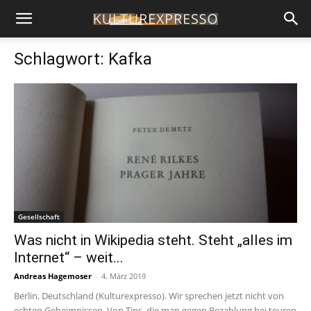
Schlagwort: Kafka
Gesellschaft
Was nicht in Wikipedia steht. Steht „alles im
Internet“ – weit...
Andreas Hagemoser
-
4. März 2019
Berlin, Deutschland (Kulturexpresso). Wir sprechen jetzt nicht von
echten Geheimnissen. Von Tips, die man gegen Bezahlung bei teuren