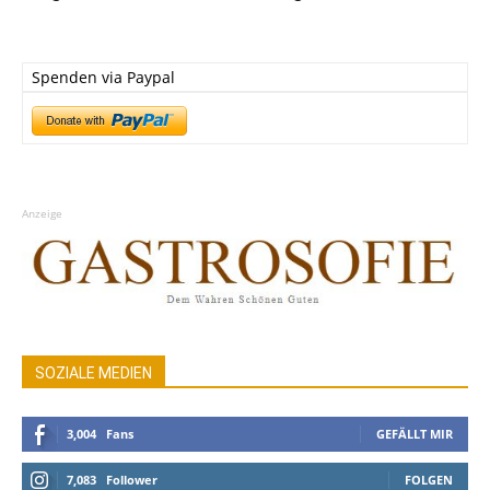
Spenden via Paypal
Anzeige
SOZIALE MEDIEN
3,004
Fans
GEFÄLLT MIR
7,083
Follower
FOLGEN