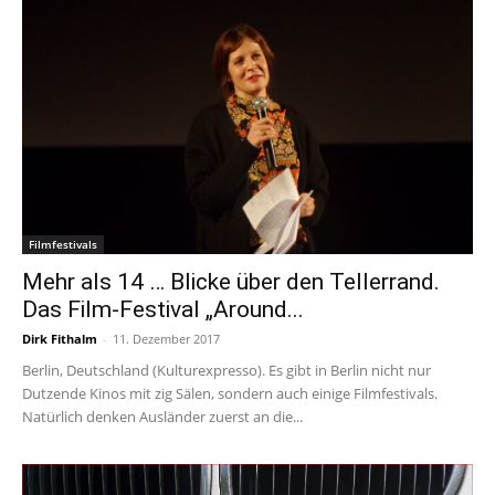
Filmfestivals
Mehr als 14 … Blicke über den Tellerrand.
Das Film-Festival „Around...
Dirk Fithalm
-
11. Dezember 2017
Berlin, Deutschland (Kulturexpresso). Es gibt in Berlin nicht nur
Dutzende Kinos mit zig Sälen, sondern auch einige Filmfestivals.
Natürlich denken Ausländer zuerst an die...