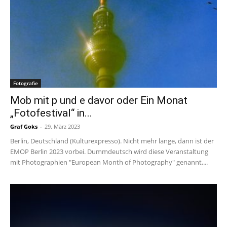
Fotografie
Mob mit p und e davor oder Ein Monat
„Fotofestival“ in...
Graf Goks
-
29. März 2023
Berlin, Deutschland (Kulturexpresso). Nicht mehr lange, dann ist der
EMOP Berlin 2023 vorbei. Dummdeutsch wird diese Veranstaltung
mit Photographien "European Month of Photography" genannt,...