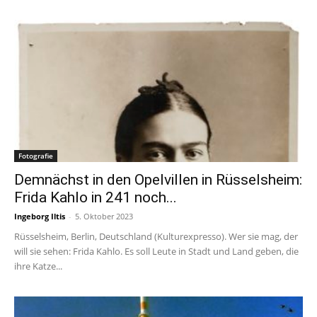
Fotografie
Demnächst in den Opelvillen in Rüsselsheim:
Frida Kahlo in 241 noch...
Ingeborg Iltis
-
5. Oktober 2023
Rüsselsheim, Berlin, Deutschland (Kulturexpresso). Wer sie mag, der
will sie sehen: Frida Kahlo. Es soll Leute in Stadt und Land geben, die
ihre Katze...