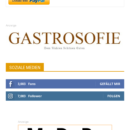
Anzeige
SOZIALE MEDIEN
3,003
Fans
GEFÄLLT MIR
7,083
Follower
FOLGEN
Anzeige