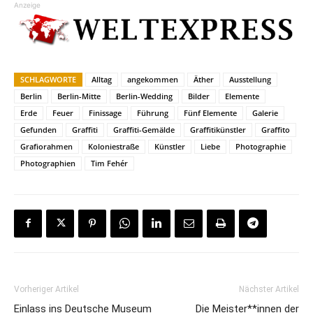
Anzeige
SCHLAGWORTE
Alltag
angekommen
Äther
Ausstellung
Berlin
Berlin-Mitte
Berlin-Wedding
Bilder
Elemente
Erde
Feuer
Finissage
Führung
Fünf Elemente
Galerie
Gefunden
Graffiti
Graffiti-Gemälde
Graffitikünstler
Graffito
Grafiorahmen
Koloniestraße
Künstler
Liebe
Photographie
Photographien
Tim Fehér
Vorheriger Artikel
Nächster Artikel
Einlass ins Deutsche Museum
Die Meister**innen der