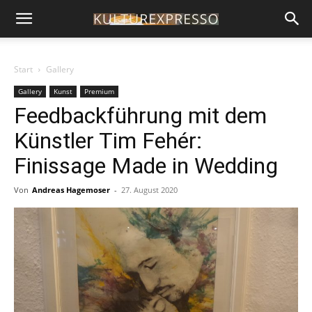
Start
Gallery
Gallery
Kunst
Premium
Feedbackführung mit dem
Künstler Tim Fehér:
Finissage Made in Wedding
Von
Andreas Hagemoser
-
27. August 2020