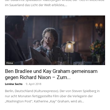
im Sauerland das Licht der Welt erblickte,...
Filme
Ben Bradlee und Kay Graham gemeinsam
gegen Richard Nixon – Zum...
Lenina Sachs
-
9. April 2018
Berlin, Deutschland (Kulturexpresso). Der von Steven Spielberg in
nur acht Monaten fertiggestellte Film über die Verlegerin der
„Washington Post“, Katherine „Kay“ Graham, wird als...