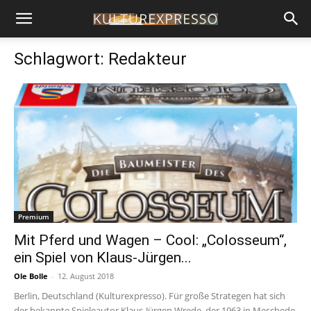
Schlagwort: Redakteur
Premium
Mit Pferd und Wagen – Cool: „Colosseum“,
ein Spiel von Klaus-Jürgen...
Ole Bolle
-
12. August 2018
Berlin, Deutschland (Kulturexpresso). Für große Strategen hat sich
der bekannte Spieleautor Klaus-Jürgen Wrede, der 1963 in Meschede