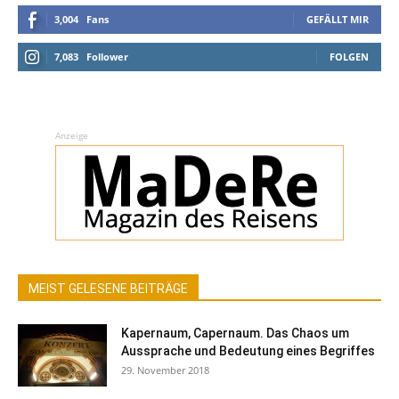
3,004
Fans
GEFÄLLT MIR
7,083
Follower
FOLGEN
Anzeige
MEIST GELESENE BEITRÄGE
Kapernaum, Capernaum. Das Chaos um
Aussprache und Bedeutung eines Begriffes
29. November 2018