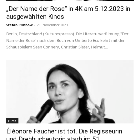
„Der Name der Rose“ in 4K am 5.12.2023 in
ausgewählten Kinos
Stefan Pribnow
-
21. November 2023
Berlin, Deutschland (Kulturexpresso). Die Literaturverfilmung "Der
Name der Rose" nach dem Buch von Umberto Eco kehrt mit den
Schauspielern Sean Connery, Christian Slater, Helmut...
Filme
Éléonore Faucher ist tot. Die Regisseurin
und Drehbuchautorin starb im 51....