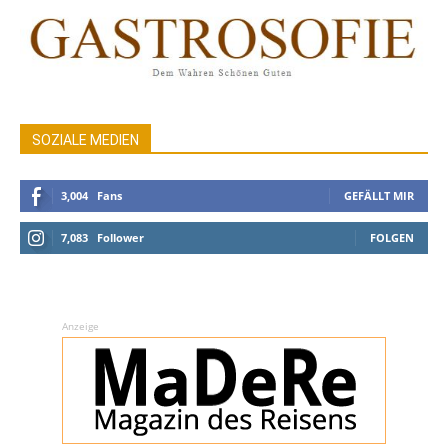
SOZIALE MEDIEN
3,004
Fans
GEFÄLLT MIR
7,083
Follower
FOLGEN
Anzeige