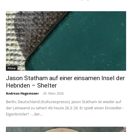
Filme
Jason Statham auf einer einsamen Insel der
Hebriden – Shelter
Andreas Hagemoser
-
26. März 2026
Berlin, Deutschland (Kulturexpresso). Jason Statham ist wieder auf
der Leinwand zu sehen! Ab heute 26.3.'26. Er spielt einen Einsiedler -
Eigenbrötler? - , der...