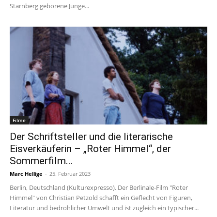
Starnberg geborene Junge...
Filme
Der Schriftsteller und die literarische
Eisverkäuferin – „Roter Himmel“, der
Sommerfilm...
Marc Hellige
-
25. Februar 2023
Berlin, Deutschland (Kulturexpresso). Der Berlinale-Film "Roter
Himmel" von Christian Petzold schafft ein Geflecht von Figuren,
Literatur und bedrohlicher Umwelt und ist zugleich ein typischer...