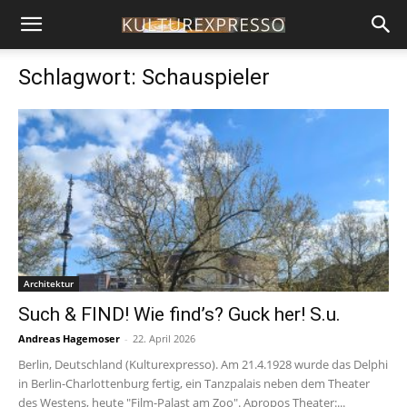
Schlagwort: Schauspieler
Architektur
Such & FIND! Wie find’s? Guck her! S.u.
Andreas Hagemoser
-
22. April 2026
Berlin, Deutschland (Kulturexpresso). Am 21.4.1928 wurde das Delphi
in Berlin-Charlottenburg fertig, ein Tanzpalais neben dem Theater
des Westens, heute "Film-Palast am Zoo". Apropos Theater:...