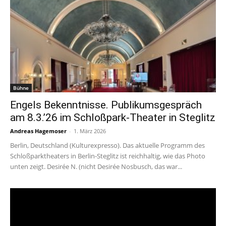
Bühne
Engels Bekenntnisse. Publikumsgespräch
am 8.3.’26 im Schloßpark-Theater in Steglitz
Andreas Hagemoser
-
1. März 2026
Berlin, Deutschland (Kulturexpresso). Das aktuelle Programm des
Schloßparktheaters in Berlin-Steglitz ist reichhaltig, wie das Photo
unten zeigt. Desirée N. (nicht Desirée Nosbusch, das war...