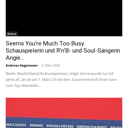
Bühne
Seems You’re Much Too Busy.
Schauspielerin und R’n’B- und Soul-Sängerin
Angie...
Andreas Hagemoser
-
2. März 2025
Berlin, Deutschland (Kulturexpresso). Angie Stone wurde nur 63
Jahre alt, als sie am 1. März ‘25 bei dem Zusammenstoß ihres Vans
vom Typ Mercedes...