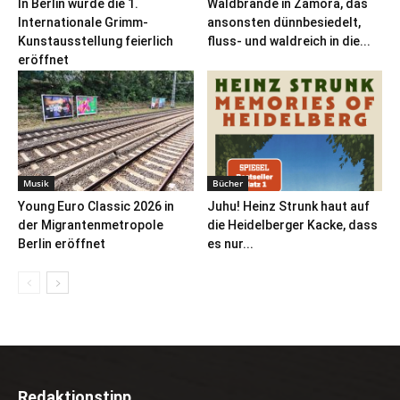
In Berlin wurde die 1.
Waldbrände in Zamora, das
Internationale Grimm-
ansonsten dünnbesiedelt,
Kunstausstellung feierlich
fluss- und waldreich in die...
eröffnet
Musik
Bücher
Young Euro Classic 2026 in
Juhu! Heinz Strunk haut auf
der Migrantenmetropole
die Heidelberger Kacke, dass
Berlin eröffnet
es nur...
Redaktionstipp