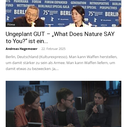
Filme
Ungeplant GUT – „What Does Nature SAY
to You?“ ist ein...
Andreas Hagemoser
-
22. Februar 2025
Berlin, Deutschland (Kulturexpresso). Man kann Waffen herstellen,
um damit stärker zu sein als Armee. Man kann Waffen liefern, um
damit etwas zu bezwecken. Ja,...