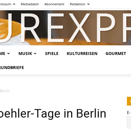
ressum
Mediadaten
Abonnement
Redaktion
LME
MUSIK
SPIELE
KULTURREISEN
GOURMET
Kulturexpresso.de
RUNDBRIEFE
Berlin
ehler-Tage in Berlin
E