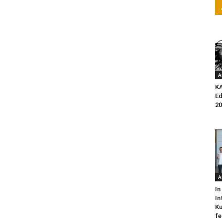
A
K
Ed
20
A
In
In
Ku
fe