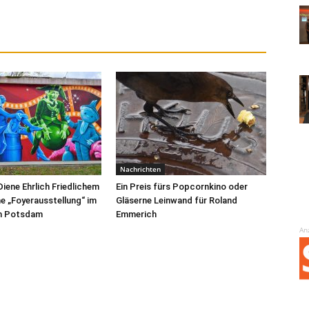
Nachrichten
Diene Ehrlich Friedlichem
Ein Preis fürs Popcornkino oder
ne „Foyerausstellung“ im
Gläserne Leinwand für Roland
m Potsdam
Emmerich
An