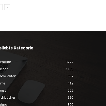
eliebte Kategorie
remium
3777
ücher
1186
achrichten
807
ilme
412
unst
353
achbücher
330
ühne
320