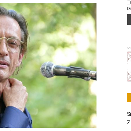
D
An
S
Z