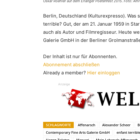
Oskar Roehler auf dem Erlanger Poetenfest 2015. Foto: Amr
Berlin, Deutschland (Kulturexpresso). Was s
terrible? Gut, der am 21. Januar 1959 in Sta
auch als Autor und Filmregisseur. Heute w
Galerie GmbH in der Berliner Grolmanstraß
Der Inhalt ist nur für Abonnenten.
Abonnement abschließen
Already a member?
Hier einloggen
Anzeige
SCHLAGWORTE
Affenarsch
Alexander Scheer
B
Contemporary Fine Arts Galerie GmbH
enfant terribl
Jürgen Tröster
Masucci
Mein Lebenals Affenarsch