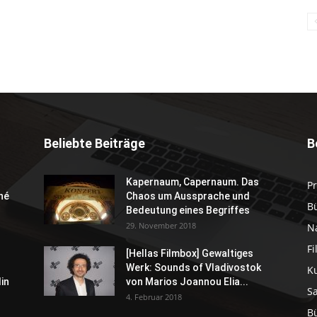
Beliebte Beiträge
B
Kapernaum, Capernaum. Das
P
né
Chaos um Aussprache und
B
Bedeutung eines Begriffes
29. November 2018
N
F
[Hellas Filmbox] Gewaltiges
Werk: Sounds of Vladivostok
K
in
von Marios Joannou Elia...
S
4. Februar 2018
B