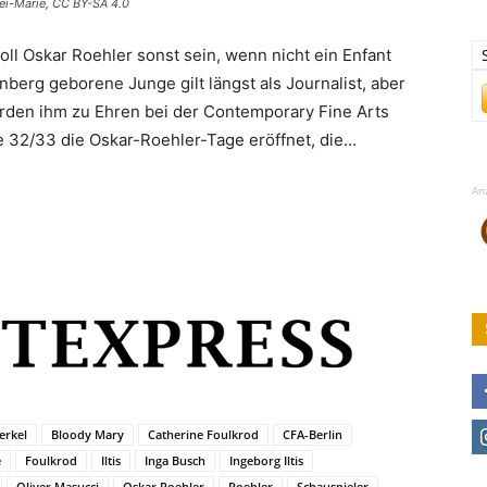
ei-Marie, CC BY-SA 4.0
oll Oskar Roehler sonst sein, wenn nicht ein Enfant
rnberg geborene Junge gilt längst als Journalist, aber
erden ihm zu Ehren bei der Contemporary Fine Arts
e 32/33 die Oskar-Roehler-Tage eröffnet, die…
An
erkel
Bloody Mary
Catherine Foulkrod
CFA-Berlin
e
Foulkrod
Iltis
Inga Busch
Ingeborg Iltis
Oliver Masucci
Oskar Roehler
Roehler
Schauspieler