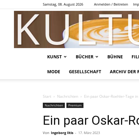
Samstag, 08. August 2026
Anmelden / Beitreten
Imp
KUNST
BÜCHER
BÜHNE
FI
MODE
GESELLSCHAFT
ARCHIV DER 
Start
Nachrichten
Ein paar Oskar-Roehler-Tage in 
Nachrichten
Premium
Ein paar Oskar-Ro
Von
Ingeborg Iltis
-
17. März 2023