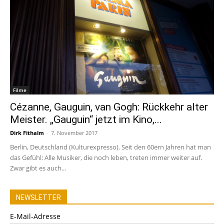
Filme
Cézanne, Gauguin, van Gogh: Rückkehr alter
Meister. „Gauguin“ jetzt im Kino,...
Dirk Fithalm
-
7. November 2017
Berlin, Deutschland (Kulturexpresso). Seit den 60ern Jahren hat man
das Gefühl: Alle Musiker, die noch leben, treten immer weiter auf.
Zwar gibt es auch...
NEWSLETTER
E-Mail-Adresse