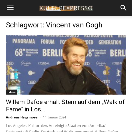
Schlagwort: Vincent van Gogh
Filme
Willem Dafoe erhält Stern auf dem „Walk of
Fame“ in Los...
Andreas Hagemoser
-
11. Januar 2024
Los Angeles, Kalifornien, Vereinigte Staaten von Amerika/
Partnerstadt Berlin, Deutschland (Kulturexpresso). Willem Dafoe