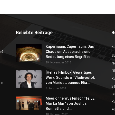
Beliebte Beiträge
B
Kapernaum, Capernaum. Das
P
né
Chaos um Aussprache und
B
Bedeutung eines Begriffes
29. November 2018
N
F
[Hellas Filmbox] Gewaltiges
Werk: Sounds of Vladivostok
K
in
von Marios Joannou Elia...
S
4. Februar 2018
B
Meer ohne Wüstenschiffe. „El
K
Mar La Mar“ von Joshua
Bonnetta und...
M
18. Februar 2017