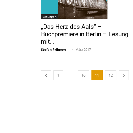
Lesungen
„Das Herz des Aals“ –
Buchpremiere in Berlin – Lesung
mit...
Stefan Pribnow
-
14. März 2017
...
1
10
11
12