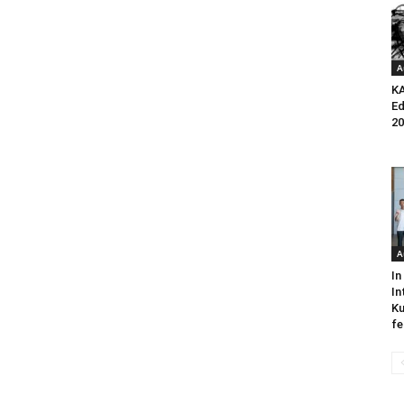
A
K
Ed
20
A
In
In
Ku
fe