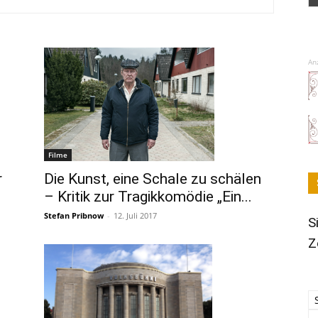
An
Filme
Die Kunst, eine Schale zu schälen
r
– Kritik zur Tragikkomödie „Ein...
Stefan Pribnow
-
12. Juli 2017
S
Z