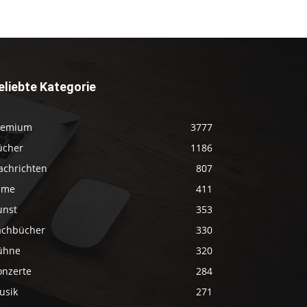
eliebte Kategorie
remium
3777
ücher
1186
achrichten
807
ilme
411
unst
353
achbücher
330
ühne
320
onzerte
284
usik
271