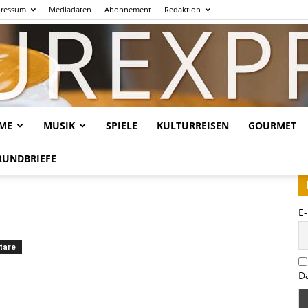
ressum
Mediadaten
Abonnement
Redaktion
LME
MUSIK
SPIELE
KULTURREISEN
GOURMET
Kulturexpresso.de
RUNDBRIEFE
E
tare
D