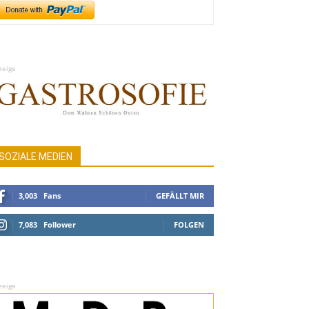
zeige
SOZIALE MEDIEN
3,003
Fans
GEFÄLLT MIR
7,083
Follower
FOLGEN
zeige