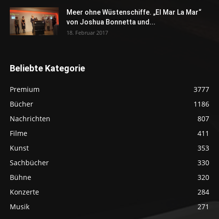
Meer ohne Wüstenschiffe. „El Mar La Mar“
von Joshua Bonnetta und...
18. Februar 2017
Beliebte Kategorie
Premium
3777
Bücher
1186
Nachrichten
807
Filme
411
Kunst
353
Sachbücher
330
Bühne
320
Konzerte
284
Musik
271