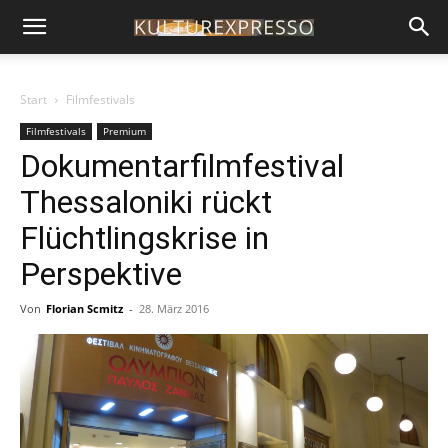
Start
Filmfestivals
Filmfestivals
Premium
Dokumentarfilmfestival
Thessaloniki rückt
Flüchtlingskrise in
Perspektive
Von
Florian Scmitz
-
28. März 2016