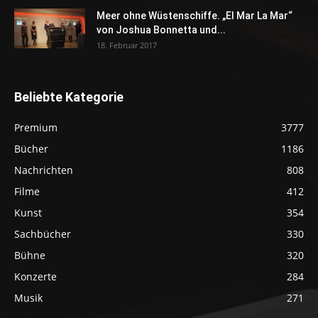
Meer ohne Wüstenschiffe. „El Mar La Mar“
von Joshua Bonnetta und...
18. Februar 2017
Beliebte Kategorie
Premium
3777
Bücher
1186
Nachrichten
808
Filme
412
Kunst
354
Sachbücher
330
Bühne
320
Konzerte
284
Musik
271