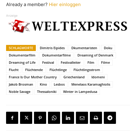
Already a member?
Hier einloggen
Anzeige
SCHLAGWORTE
Dimitris Eipides
Dkumentaristen
Doku
Dokumentarfilm
Dokumentarfilme
Dreaming of Denmark
Dreaming of Life
Festival
Festivalleiter
Film
Filme
Flucht
Flüchtende
Flüchtlinge
Flüchtlingsstrom
France Is Our Mother Country
Griechenland
Idomeni
Jakob Brosman
Kino
Lesbos
Menelaos Karamaghiolis
Noble Savage
Thessaloniki
Winter in Lampedusa