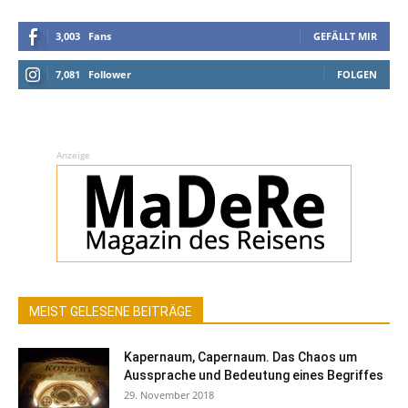
3,003
Fans
GEFÄLLT MIR
7,081
Follower
FOLGEN
Anzeige
MEIST GELESENE BEITRÄGE
Kapernaum, Capernaum. Das Chaos um
Aussprache und Bedeutung eines Begriffes
29. November 2018