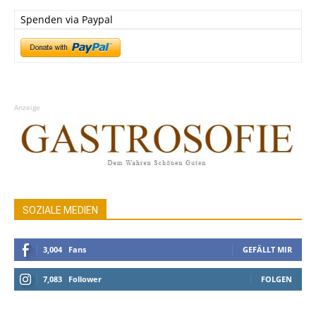
Spenden via Paypal
Anzeige
SOZIALE MEDIEN
3,004
Fans
GEFÄLLT MIR
7,083
Follower
FOLGEN