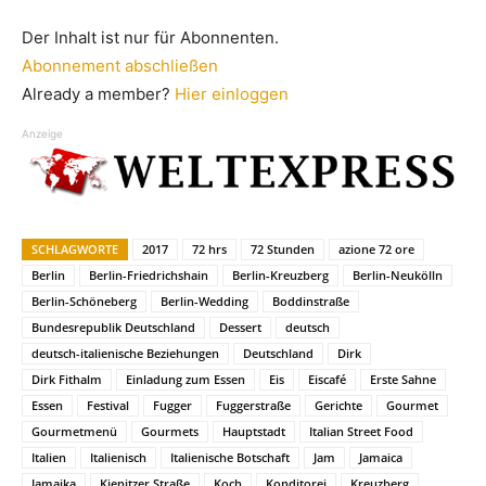
Der Inhalt ist nur für Abonnenten.
Abonnement abschließen
Already a member?
Hier einloggen
Anzeige
SCHLAGWORTE
2017
72 hrs
72 Stunden
azione 72 ore
Berlin
Berlin-Friedrichshain
Berlin-Kreuzberg
Berlin-Neukölln
Berlin-Schöneberg
Berlin-Wedding
Boddinstraße
Bundesrepublik Deutschland
Dessert
deutsch
deutsch-italienische Beziehungen
Deutschland
Dirk
Dirk Fithalm
Einladung zum Essen
Eis
Eiscafé
Erste Sahne
Essen
Festival
Fugger
Fuggerstraße
Gerichte
Gourmet
Gourmetmenü
Gourmets
Hauptstadt
Italian Street Food
Italien
Italienisch
Italienische Botschaft
Jam
Jamaica
Jamaika
Kienitzer Straße
Koch
Konditorei
Kreuzberg