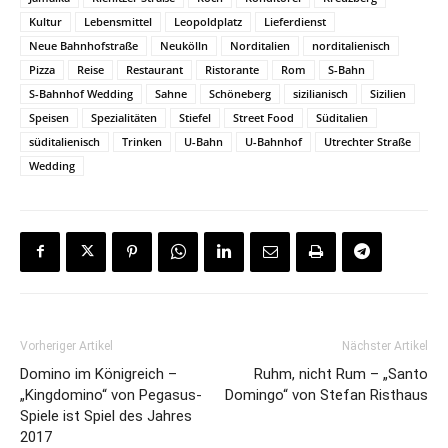
Kultur
Lebensmittel
Leopoldplatz
Lieferdienst
Neue Bahnhofstraße
Neukölln
Norditalien
norditalienisch
Pizza
Reise
Restaurant
Ristorante
Rom
S-Bahn
S-Bahnhof Wedding
Sahne
Schöneberg
sizilianisch
Sizilien
Speisen
Spezialitäten
Stiefel
Street Food
Süditalien
süditalienisch
Trinken
U-Bahn
U-Bahnhof
Utrechter Straße
Wedding
Vorheriger Artikel
Nächster Artikel
Domino im Königreich –
Ruhm, nicht Rum – „Santo
„Kingdomino“ von Pegasus-
Domingo“ von Stefan Risthaus
Spiele ist Spiel des Jahres
2017