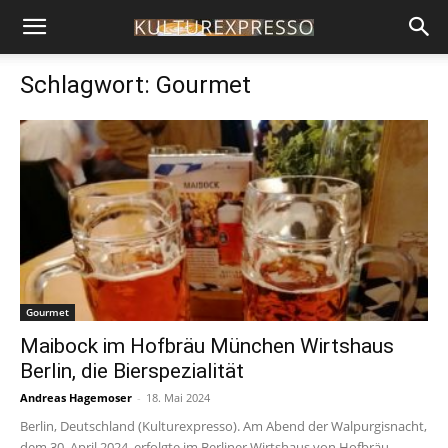
Schlagwort: Gourmet
Gourmet
Maibock im Hofbräu München Wirtshaus
Berlin, die Bierspezialität
Andreas Hagemoser
-
18. Mai 2024
Berlin, Deutschland (Kulturexpresso). Am Abend der Walpurgisnacht,
dem 30. April 2024, erfolgte im Berliner Wirtshaus von Hofbräu