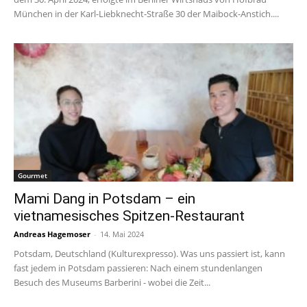
München in der Karl-Liebknecht-Straße 30 der Maibock-Anstich....
Gourmet
Mami Dang in Potsdam – ein
vietnamesisches Spitzen-Restaurant
Andreas Hagemoser
-
14. Mai 2024
Potsdam, Deutschland (Kulturexpresso). Was uns passiert ist, kann
fast jedem in Potsdam passieren: Nach einem stundenlangen
Besuch des Museums Barberini - wobei die Zeit...