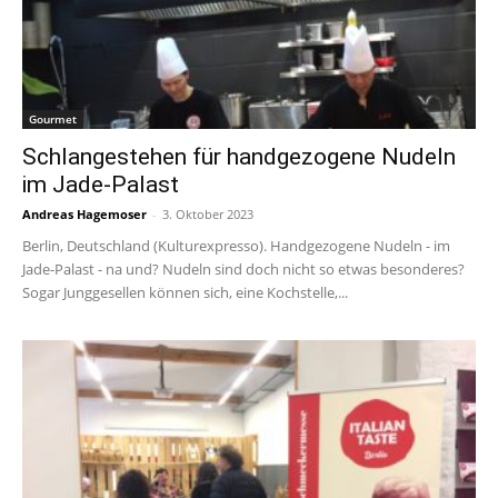
Gourmet
Schlangestehen für handgezogene Nudeln
im Jade-Palast
Andreas Hagemoser
-
3. Oktober 2023
Berlin, Deutschland (Kulturexpresso). Handgezogene Nudeln - im
Jade-Palast - na und? Nudeln sind doch nicht so etwas besonderes?
Sogar Junggesellen können sich, eine Kochstelle,...