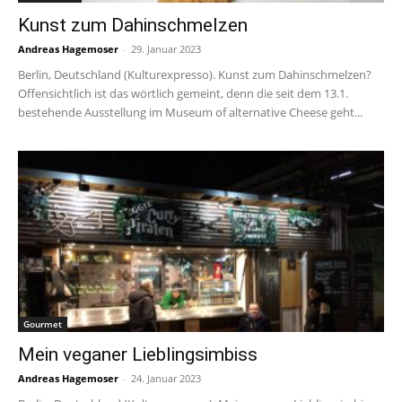
Kunst zum Dahinschmelzen
Andreas Hagemoser
-
29. Januar 2023
Berlin, Deutschland (Kulturexpresso). Kunst zum Dahinschmelzen?
Offensichtlich ist das wörtlich gemeint, denn die seit dem 13.1.
bestehende Ausstellung im Museum of alternative Cheese geht...
Gourmet
Mein veganer Lieblingsimbiss
Andreas Hagemoser
-
24. Januar 2023