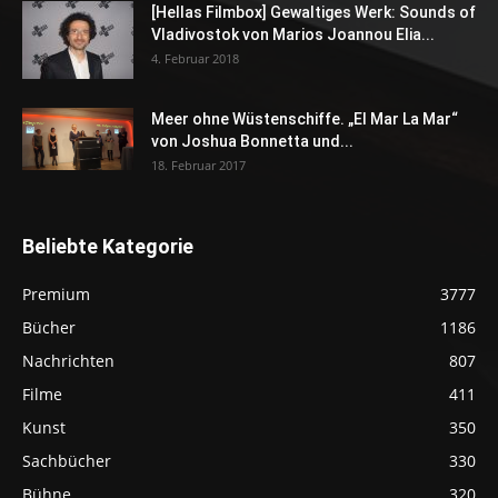
[Hellas Filmbox] Gewaltiges Werk: Sounds of
Vladivostok von Marios Joannou Elia...
4. Februar 2018
Meer ohne Wüstenschiffe. „El Mar La Mar“
von Joshua Bonnetta und...
18. Februar 2017
Beliebte Kategorie
Premium
3777
Bücher
1186
Nachrichten
807
Filme
411
Kunst
350
Sachbücher
330
Bühne
320