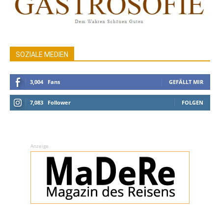
SOZIALE MEDIEN
3,004
Fans
GEFÄLLT MIR
7,083
Follower
FOLGEN
Anzeige