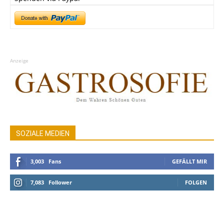
Anzeige
SOZIALE MEDIEN
3,003
Fans
GEFÄLLT MIR
7,083
Follower
FOLGEN