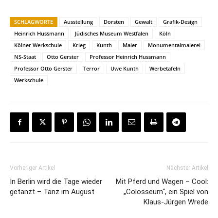
SCHLAGWORTE
Ausstellung
Dorsten
Gewalt
Grafik-Design
Heinrich Hussmann
Jüdisches Museum Westfalen
Köln
Kölner Werkschule
Krieg
Kunth
Maler
Monumentalmalerei
NS-Staat
Otto Gerster
Professor Heinrich Hussmann
Professor Otto Gerster
Terror
Uwe Kunth
Werbetafeln
Werkschule
Vorheriger Artikel
Nächster Artikel
In Berlin wird die Tage wieder
Mit Pferd und Wagen – Cool:
getanzt – Tanz im August
„Colosseum“, ein Spiel von
Klaus-Jürgen Wrede