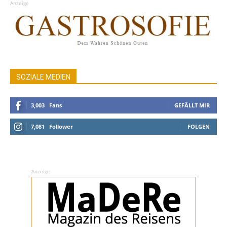
Anzeige
SOZIALE MEDIEN
3,003
Fans
GEFÄLLT MIR
7,081
Follower
FOLGEN
Anzeige