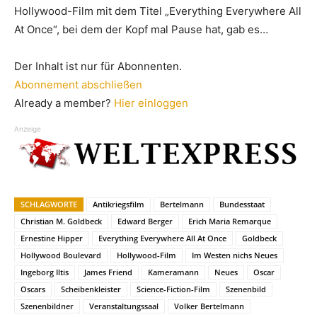
Hollywood-Film mit dem Titel „Everything Everywhere All
At Once“, bei dem der Kopf mal Pause hat, gab es…
Der Inhalt ist nur für Abonnenten.
Abonnement abschließen
Already a member?
Hier einloggen
Anzeige
SCHLAGWORTE
Antikriegsfilm
Bertelmann
Bundesstaat
Christian M. Goldbeck
Edward Berger
Erich Maria Remarque
Ernestine Hipper
Everything Everywhere All At Once
Goldbeck
Hollywood Boulevard
Hollywood-Film
Im Westen nichs Neues
Ingeborg Iltis
James Friend
Kameramann
Neues
Oscar
Oscars
Scheibenkleister
Science-Fiction-Film
Szenenbild
Szenenbildner
Veranstaltungssaal
Volker Bertelmann