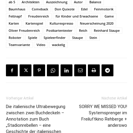
ab 5
Architekten
Auszeichnung
Autor
Balance
Baumhaus
Comeback
Don Quixote
Edel
Feinmotorik
Fettnapf
Freudenreich
für Kinder und Erwachsene
Game
Karten
Kartenspiel
Kulturexpresso
Neuerscheinung 2020
Oliver Freudenreich
Postkartentexter
Reich
Reinhard Staupe
Roboter
Spiele
Spieleerfinder
Staupe
Stein
Teamvariante
Video
wackelig
Vorheriger Artikel
Nächster Artikel
Die italienische Ultrabewegung
SORRY WE MISSED YOU!
zwischen zwei Buchdeckeln –
Systemsprenger im
Annotation zum Buch
Freiluftkino Rehberge +
„Stadionrebellen – eine
anderswo
Geschichte der italienischen