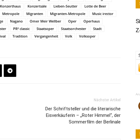
Konzerthaus
Konzertsäle
Lieben-Seutter
Lotte de Beer
Metropole
Migranten
Migranten-Metropole
Music irector
S
ge
Nagano
Omer Meir Wellber
Oper
Operhaus
ster
PR² classic
Staatsoper
Staatsorchester
Stadt
Z
ival
Tradition
Vergangenheit
Volk
Volksoper
An
Nächster Artikel
Der Schriftsteller und die literarische
Eisverkäuferin – „Roter Himmel“, der
Sommerfilm der Berlinale