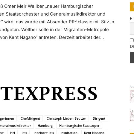
aß Omer Meir Wellber „neuer Hamburgischer
en Staatsorchester und Generalmusikdirektor und
E
 wird, das wurde mit Absender PR² classic mit Sitz in
undgetan. Wellber solle in der Migranten-Metropole
von Kent Nagano“ antreten. Derzeit arbeitet der…
D
An
gerinnen
Chefdirigent
Christoph Lieben-Seutter
Dirigent
neralmusikdirektor
Hamburg
Hamburgische Staatsoper
ng
HH
Iltis
Ingeborg Iltis
Inspiration
Kent Nagano