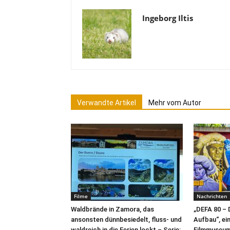
Ingeborg Iltis
Verwandte Artikel
Mehr vom Autor
Filme
Nachrichten
Waldbrände in Zamora, das
„DEFA 80 – 
ansonsten dünnbesiedelt, fluss- und
Aufbau“, ei
waldreich in die Ferien lockt – Serie:
Filmmuseu