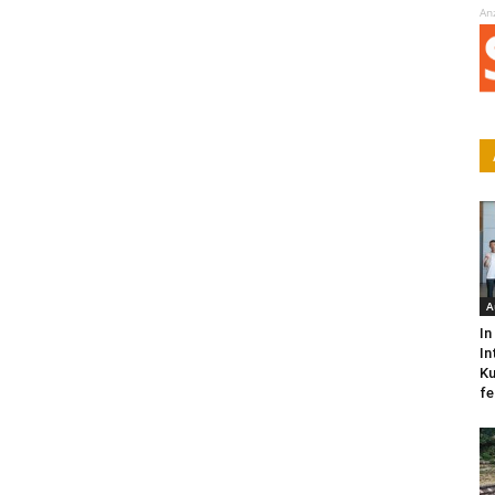
An
A
In
In
Ku
fe