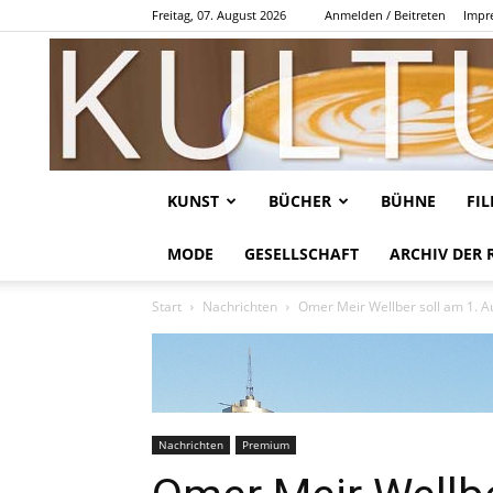
Freitag, 07. August 2026
Anmelden / Beitreten
Impr
KUNST
BÜCHER
BÜHNE
FI
MODE
GESELLSCHAFT
ARCHIV DER 
Start
Nachrichten
Omer Meir Wellber soll am 1. Au
Nachrichten
Premium