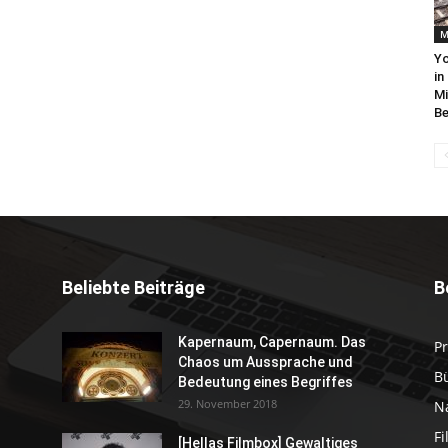
M
Yo
in
Mi
Be
Beliebte Beiträge
B
Kapernaum, Capernaum. Das
P
Chaos um Aussprache und
B
Bedeutung eines Begriffes
29. November 2018
N
F
[Hellas Filmbox] Gewaltiges