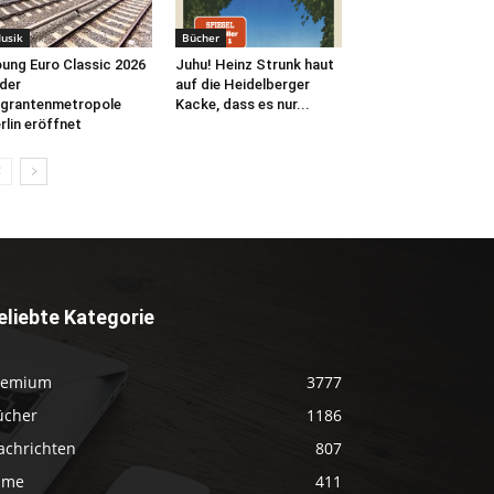
usik
Bücher
ung Euro Classic 2026
Juhu! Heinz Strunk haut
 der
auf die Heidelberger
grantenmetropole
Kacke, dass es nur...
rlin eröffnet
eliebte Kategorie
remium
3777
ücher
1186
achrichten
807
ilme
411