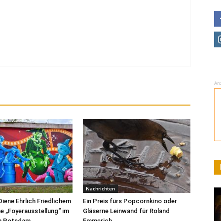
An
Nachrichten
Diene Ehrlich Friedlichem
Ein Preis fürs Popcornkino oder
ne „Foyerausstellung“ im
Gläserne Leinwand für Roland
m Potsdam
Emmerich