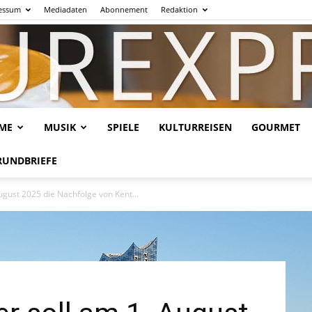
essum
Mediadaten
Abonnement
Redaktion
LME
MUSIK
SPIELE
KULTURREISEN
GOURMET
Kulturexpresso.de
RUNDBRIEFE
gust 2025 die Nachfolge von Kent...