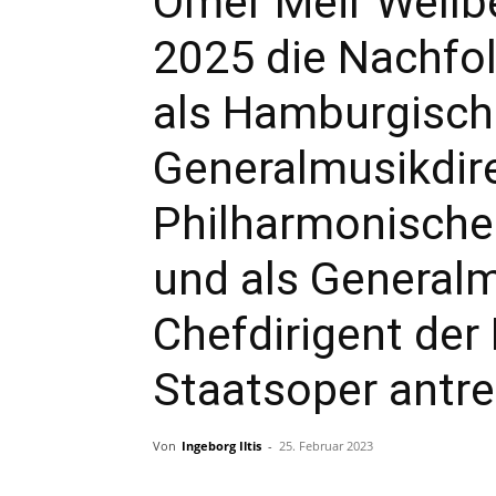
Omer Meir Wellbe
2025 die Nachfo
als Hamburgisch
Generalmusikdir
Philharmonische
und als Generalm
Chefdirigent de
Staatsoper antr
Von
Ingeborg Iltis
-
25. Februar 2023