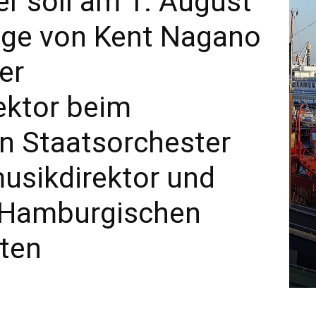
r soll am 1. August
lge von Kent Nagano
er
ektor beim
n Staatsorchester
usikdirektor und
r Hamburgischen
eten