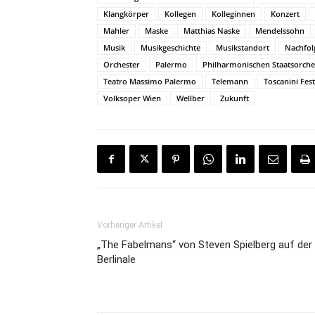
Klangkörper
Kollegen
Kolleginnen
Konzert
Mahler
Maske
Matthias Naske
Mendelssohn
Musik
Musikgeschichte
Musikstandort
Nachfol
Orchester
Palermo
Philharmonischen Staatsorche
Teatro Massimo Palermo
Telemann
Toscanini Fest
Volksoper Wien
Wellber
Zukunft
Vorheriger Artikel
„The Fabelmans“ von Steven Spielberg auf der
Berlinale