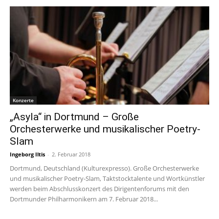
Konzerte
„Asyla“ in Dortmund – Große
Orchesterwerke und musikalischer Poetry-
Slam
Ingeborg Iltis
-
2. Februar 2018
Dortmund, Deutschland (Kulturexpresso). Große Orchesterwerke
und musikalischer Poetry-Slam, Taktstocktalente und Wortkünstler
werden beim Abschlusskonzert des Dirigentenforums mit den
Dortmunder Philharmonikern am 7. Februar 2018...