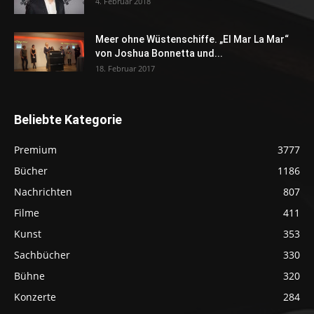
4. Februar 2018
Meer ohne Wüstenschiffe. „El Mar La Mar“
von Joshua Bonnetta und...
18. Februar 2017
Beliebte Kategorie
Premium
3777
Bücher
1186
Nachrichten
807
Filme
411
Kunst
353
Sachbücher
330
Bühne
320
Konzerte
284