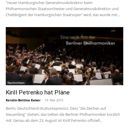
"neuer Hamburgischer Generalmusikdirektor beim
Philharmonischen Staatsorchester und Generalmusikdirektor und
Chefdirigent der Hamburgischen Staatsoper" wird, das wurde mit...
Nachrichten
Kirill Petrenko hat Pläne
Kerstin-Bettina Kaiser
-
19. Mai 2019
Berlin, Deutschland (Kulturexpresso). Dass "die Zeichen auf
Neuanfang" stehen, das teilten die Berliner Philharmoniker kürzlich
mit. Genau ab dem 23. August ist Kirill Petrenko offiziell...