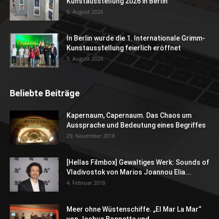
Kunstausstellung 2026 in Berlin
6. August 2026
In Berlin wurde die 1. Internationale Grimm-
Kunstausstellung feierlich eröffnet
5. August 2026
Beliebte Beiträge
Kapernaum, Capernaum. Das Chaos um
Aussprache und Bedeutung eines Begriffes
29. November 2018
[Hellas Filmbox] Gewaltiges Werk: Sounds of
Vladivostok von Marios Joannou Elia...
4. Februar 2018
Meer ohne Wüstenschiffe. „El Mar La Mar“
von Joshua Bonnetta und...