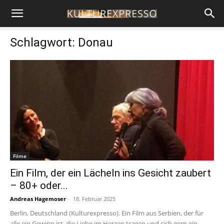
Schlagwort: Donau
Filme
Ein Film, der ein Lächeln ins Gesicht zaubert
– 80+ oder...
Andreas Hagemoser
-
18. Februar 2025
Berlin, Deutschland (Kulturexpresso). Ein Film aus Serbien, der für
alle ein Gewinn ist, die Liebe im Herzen tragen und sich gern ein