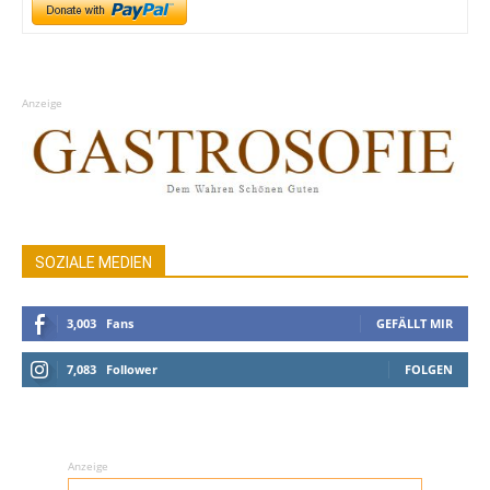
Anzeige
SOZIALE MEDIEN
3,003
Fans
GEFÄLLT MIR
7,083
Follower
FOLGEN
Anzeige