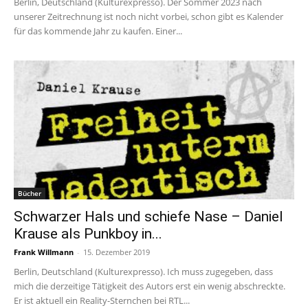
Berlin, Deutschland (Kulturexpresso). Der Sommer 2023 nach
unserer Zeitrechnung ist noch nicht vorbei, schon gibt es Kalender
für das kommende Jahr zu kaufen. Einer...
Bücher
Schwarzer Hals und schiefe Nase – Daniel
Krause als Punkboy in...
Frank Willmann
-
15. Dezember 2019
Berlin, Deutschland (Kulturexpresso). Ich muss zugegeben, dass
mich die derzeitige Tätigkeit des Autors erst ein wenig abschreckte.
Er ist aktuell ein Reality-Sternchen bei RTL...