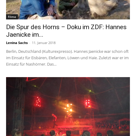
Filme
Die Spur des Horns – Doku im ZDF: Hannes
Jaenicke im...
Lenina Sachs
-
11. Januar 2018
Berlin, Deutschland (Kulturexpresso). Hannes Jaenicke war schon oft
im Einsatz für Eisbären, Elefanten, Löwen und Haie. Zuletzt war er im
Einsatz für Nashörner. Das...