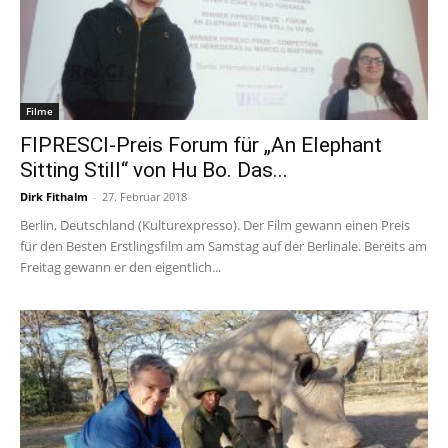
Filme
FIPRESCI-Preis Forum für „An Elephant
Sitting Still“ von Hu Bo. Das...
Dirk Fithalm
-
27. Februar 2018
Berlin, Deutschland (Kulturexpresso). Der Film gewann einen Preis
für den Besten Erstlingsfilm am Samstag auf der Berlinale. Bereits am
Freitag gewann er den eigentlich...