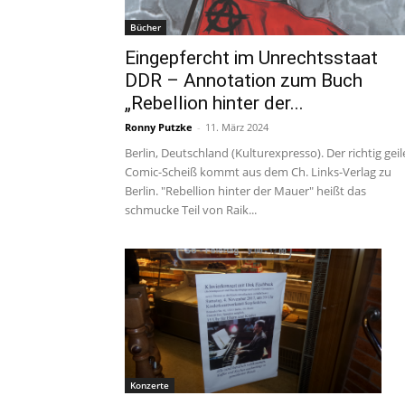
Bücher
Eingepfercht im Unrechtsstaat
DDR – Annotation zum Buch
„Rebellion hinter der...
Ronny Putzke
-
11. März 2024
Berlin, Deutschland (Kulturexpresso). Der richtig geil
Comic-Scheiß kommt aus dem Ch. Links-Verlag zu
Berlin. "Rebellion hinter der Mauer" heißt das
schmucke Teil von Raik...
Konzerte