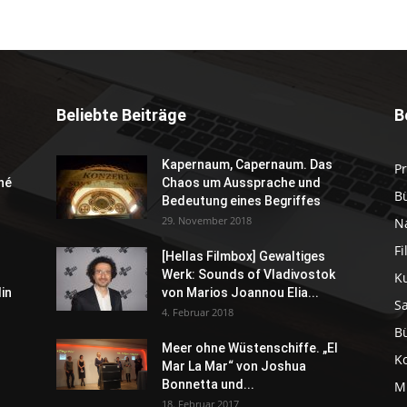
Beliebte Beiträge
B
Kapernaum, Capernaum. Das
P
né
Chaos um Aussprache und
B
Bedeutung eines Begriffes
29. November 2018
N
F
[Hellas Filmbox] Gewaltiges
Werk: Sounds of Vladivostok
K
in
von Marios Joannou Elia...
S
4. Februar 2018
B
Meer ohne Wüstenschiffe. „El
K
Mar La Mar“ von Joshua
Bonnetta und...
M
18. Februar 2017