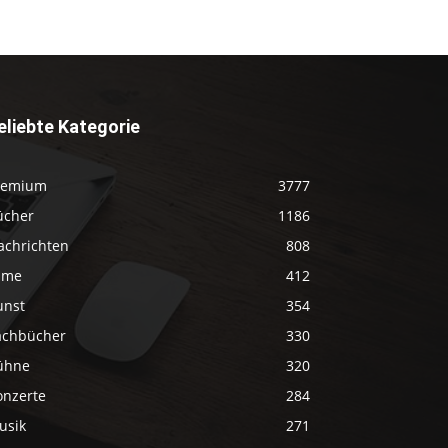
eliebte Kategorie
remium
3777
ücher
1186
achrichten
808
ilme
412
unst
354
achbücher
330
ühne
320
onzerte
284
usik
271