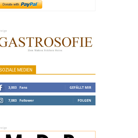
zeige
SOZIALE MEDIEN
3,003
Fans
GEFÄLLT MIR
7,083
Follower
FOLGEN
zeige