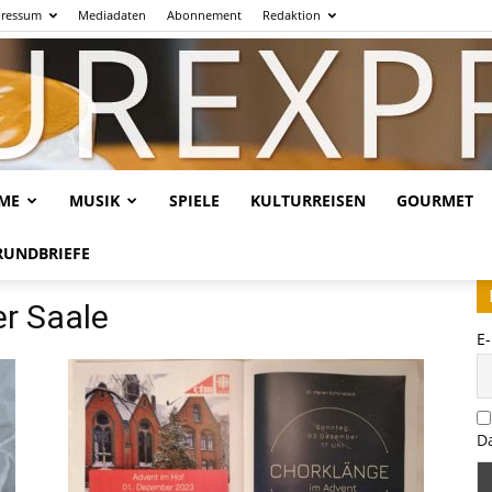
ressum
Mediadaten
Abonnement
Redaktion
LME
MUSIK
SPIELE
KULTURREISEN
GOURMET
Kulturexpresso.de
RUNDBRIEFE
er Saale
E
D