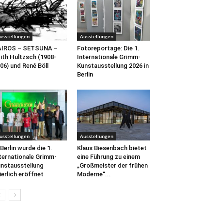
usstellungen
Ausstellungen
AIROS – SETSUNA –
Fotoreportage: Die 1.
ith Hultzsch (1908-
Internationale Grimm-
06) und René Böll
Kunstausstellung 2026 in
Berlin
usstellungen
Ausstellungen
 Berlin wurde die 1.
Klaus Biesenbach bietet
ternationale Grimm-
eine Führung zu einem
nstausstellung
„Großmeister der frühen
ierlich eröffnet
Moderne“...