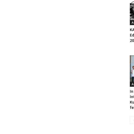
A
K
Ed
20
A
In
In
Ku
fe