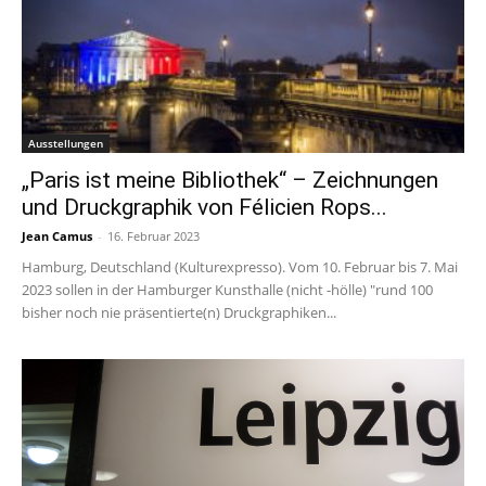
Ausstellungen
„Paris ist meine Bibliothek“ – Zeichnungen
und Druckgraphik von Félicien Rops...
Jean Camus
-
16. Februar 2023
Hamburg, Deutschland (Kulturexpresso). Vom 10. Februar bis 7. Mai
2023 sollen in der Hamburger Kunsthalle (nicht -hölle) "rund 100
bisher noch nie präsentierte(n) Druckgraphiken...