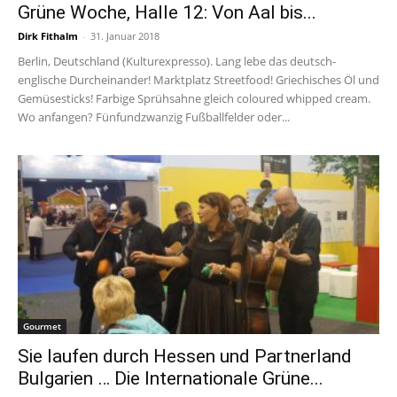
Grüne Woche, Halle 12: Von Aal bis...
Dirk Fithalm
-
31. Januar 2018
Berlin, Deutschland (Kulturexpresso). Lang lebe das deutsch-
englische Durcheinander! Marktplatz Streetfood! Griechisches Öl und
Gemüsesticks! Farbige Sprühsahne gleich coloured whipped cream.
Wo anfangen? Fünfundzwanzig Fußballfelder oder...
Gourmet
Sie laufen durch Hessen und Partnerland
Bulgarien … Die Internationale Grüne...