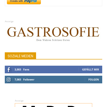
Anzeige
SOZIALE MEDIEN
3,003
Fans
GEFÄLLT MIR
7,083
Follower
FOLGEN
Anzeige