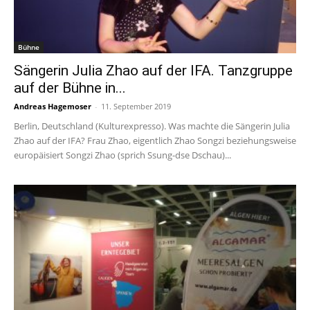
Bühne
Sängerin Julia Zhao auf der IFA. Tanzgruppe
auf der Bühne in...
Andreas Hagemoser
-
11. September 2019
Berlin, Deutschland (Kulturexpresso). Was machte die Sängerin Julia
Zhao auf der IFA? Frau Zhao, eigentlich Zhao Songzi beziehungsweise
europäisiert Songzi Zhao (sprich Ssung-dse Dschau)...