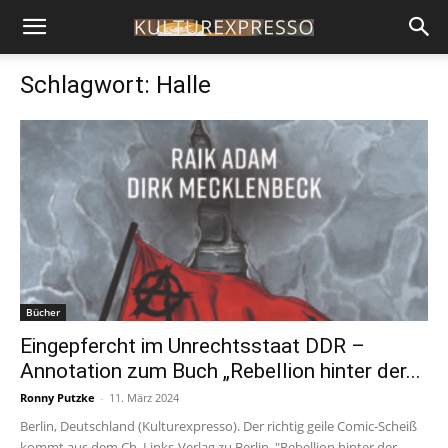
Schlagwort: Halle
Bücher
Eingepfercht im Unrechtsstaat DDR –
Annotation zum Buch „Rebellion hinter der...
Ronny Putzke
-
11. März 2024
Berlin, Deutschland (Kulturexpresso). Der richtig geile Comic-Scheiß
kommt aus dem Ch. Links-Verlag zu Berlin. "Rebellion hinter der