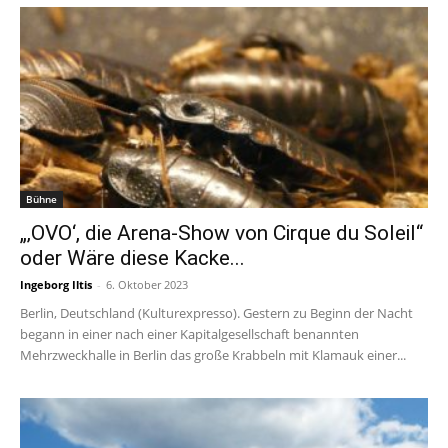
Bühne
„‚OVO‘, die Arena-Show von Cirque du Soleil“
oder Wäre diese Kacke...
Ingeborg Iltis
-
6. Oktober 2023
Berlin, Deutschland (Kulturexpresso). Gestern zu Beginn der Nacht
begann in einer nach einer Kapitalgesellschaft benannten
Mehrzweckhalle in Berlin das große Krabbeln mit Klamauk einer...