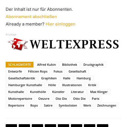
Der Inhalt ist nur für Abonnenten.
Abonnement abschließen
Already a member?
Hier einloggen
Anzeige
SCHLAGWORTE
Alfred Kubin
Bibliothek
Druckgraphik
Entwürfe
Félicien Rops
Fokus
Gesellschaft
Gesellschaftskritik
Graphiken
Halle
Hamburg
Hamburger Kunsthalle
Hölle
Illustrationen
Kritik
Kunsthalle
Kunsthölle
Künstler
Literatur
Max Klinger
Motivrepertoire
Oeuvre
Oto Dix
Otto Dix
Paris
Repertoire
Rops
Satire
Symbolisten
Werk
Zeichnungen