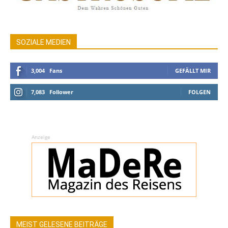
SOZIALE MEDIEN
3,004
Fans
GEFÄLLT MIR
7,083
Follower
FOLGEN
Anzeige
MEIST GELESENE BEITRÄGE