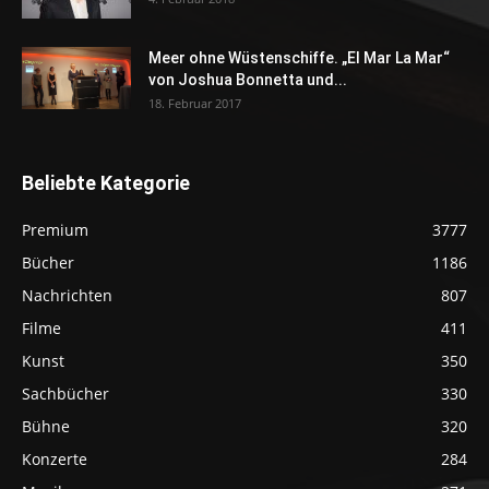
Meer ohne Wüstenschiffe. „El Mar La Mar“
von Joshua Bonnetta und...
18. Februar 2017
Beliebte Kategorie
Premium
3777
Bücher
1186
Nachrichten
807
Filme
411
Kunst
350
Sachbücher
330
Bühne
320
Konzerte
284