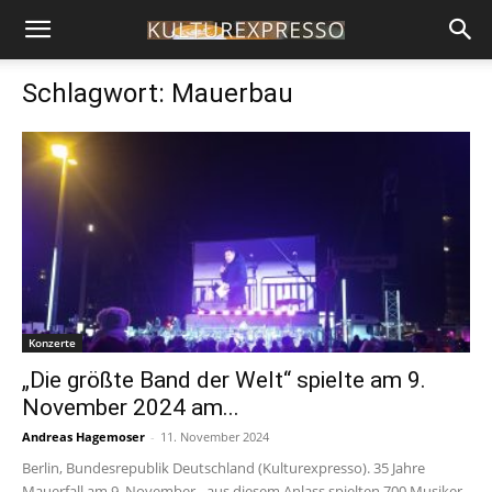
Schlagwort: Mauerbau
Konzerte
„Die größte Band der Welt“ spielte am 9.
November 2024 am...
Andreas Hagemoser
-
11. November 2024
Berlin, Bundesrepublik Deutschland (Kulturexpresso). 35 Jahre
Mauerfall am 9. November - aus diesem Anlass spielten 700 Musiker