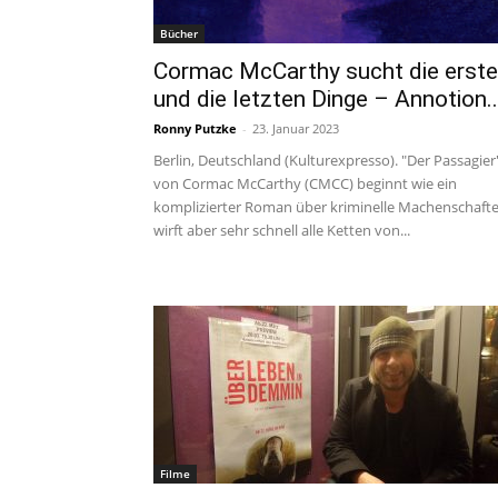
Bücher
Cormac McCarthy sucht die erst
und die letzten Dinge – Annotion..
Ronny Putzke
-
23. Januar 2023
Berlin, Deutschland (Kulturexpresso). "Der Passagier
von Cormac McCarthy (CMCC) beginnt wie ein
komplizierter Roman über kriminelle Machenschafte
wirft aber sehr schnell alle Ketten von...
Filme