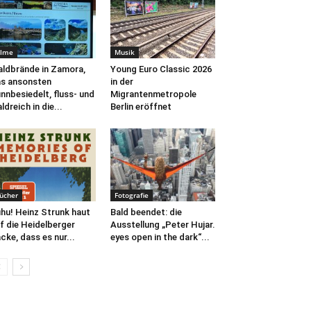
ilme
Musik
ldbrände in Zamora,
Young Euro Classic 2026
s ansonsten
in der
nnbesiedelt, fluss- und
Migrantenmetropole
ldreich in die...
Berlin eröffnet
ücher
Fotografie
hu! Heinz Strunk haut
Bald beendet: die
f die Heidelberger
Ausstellung „Peter Hujar.
cke, dass es nur...
eyes open in the dark“...