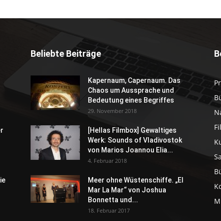
Beliebte Beiträge
B
Kapernaum, Capernaum. Das
P
Chaos um Aussprache und
B
Bedeutung eines Begriffes
29. November 2018
N
F
er
[Hellas Filmbox] Gewaltiges
Werk: Sounds of Vladivostok
K
von Marios Joannou Elia...
S
4. Februar 2018
B
ie
Meer ohne Wüstenschiffe. „El
K
Mar La Mar“ von Joshua
Bonnetta und...
M
18. Februar 2017