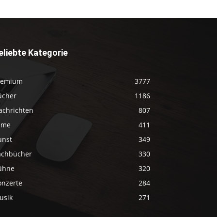
eliebte Kategorie
remium
3777
ücher
1186
achrichten
807
ilme
411
unst
349
achbücher
330
ühne
320
onzerte
284
usik
271