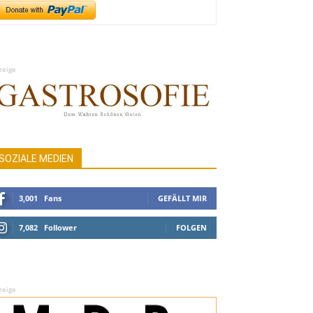
zeige
SOZIALE MEDIEN
3,001
Fans
GEFÄLLT MIR
7,082
Follower
FOLGEN
zeige