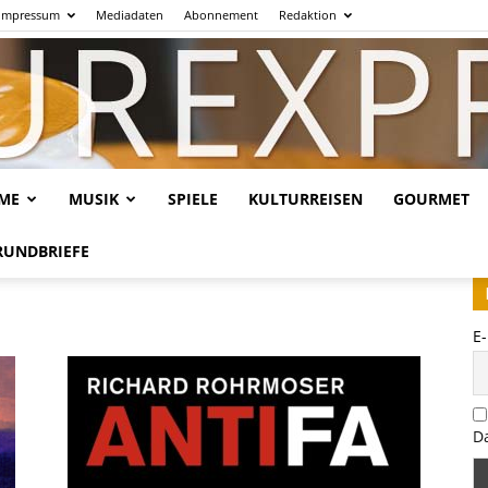
Impressum
Mediadaten
Abonnement
Redaktion
LME
MUSIK
SPIELE
KULTURREISEN
GOURMET
Kulturexpresso.de
RUNDBRIEFE
E
D