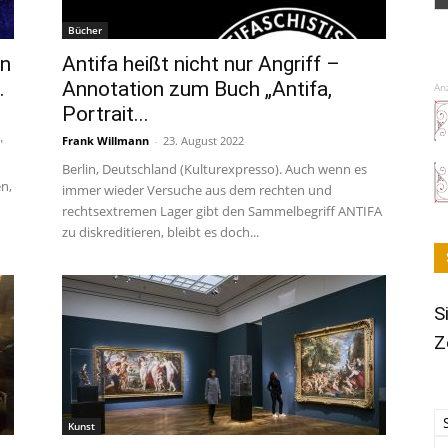
Bücher
en
Antifa heißt nicht nur Angriff –
.
Annotation zum Buch „Antifa,
An
Portrait...
Frank Willmann
-
23. August 2022
"
Berlin, Deutschland (Kulturexpresso). Auch wenn es
n,
immer wieder Versuche aus dem rechten und
rechtsextremen Lager gibt den Sammelbegriff ANTIFA
zu diskreditieren, bleibt es doch...
S
Z
Kunst