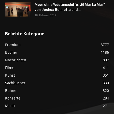
Meer ohne Wüstenschiffe. „El Mar La Mar“
von Joshua Bonnetta und...
18. Februar 2017
Beliebte Kategorie
Premium
3777
Bücher
1186
Nachrichten
807
Filme
411
Kunst
351
Sachbücher
330
Bühne
320
Konzerte
284
Musik
271