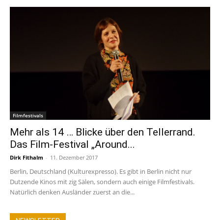
Filmfestivals
Mehr als 14 … Blicke über den Tellerrand.
Das Film-Festival „Around...
Dirk Fithalm
-
11. Dezember 2017
Berlin, Deutschland (Kulturexpresso). Es gibt in Berlin nicht nur
Dutzende Kinos mit zig Sälen, sondern auch einige Filmfestivals.
Natürlich denken Ausländer zuerst an die...