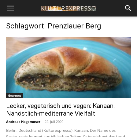
Schlagwort: Prenzlauer Berg
Gourmet
Lecker, vegetarisch und vegan: Kanaan.
Nahöstlich-mediterrane Vielfalt
Andreas Hagemoser
-
22. Juli 2020
Berlin, Deutschland (Kulturexpresso). Kanaan. Der Name des
Restaurants kommt aus biblischen Zeiten. Er bezeichnet das Land