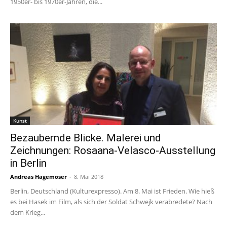
1950er- bis 1970er-Jahren, die...
Kunst
Bezaubernde Blicke. Malerei und
Zeichnungen: Rosaana-Velasco-Ausstellung
in Berlin
Andreas Hagemoser
-
8. Mai 2018
Berlin, Deutschland (Kulturexpresso). Am 8. Mai ist Frieden. Wie hieß
es bei Hasek im Film, als sich der Soldat Schwejk verabredete? Nach
dem Krieg...